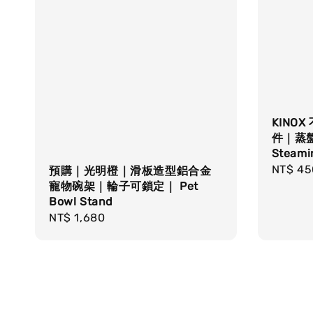
KINO
件｜蒸盤｜
Steami
Regula
NT$ 45
預購｜光明橙｜滑板造型鋁合金
寵物碗架｜輪子可鎖定｜ Pet
price
Bowl Stand
Regular
NT$ 1,680
price