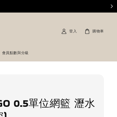
登入
購物車
會員點數與分級
GO 0.5單位網籃 瀝水
深)