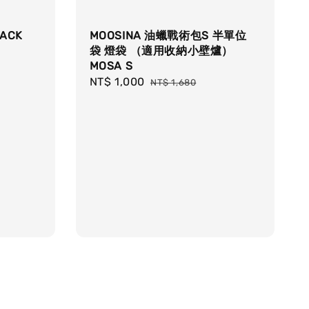
BACK
MOOSINA 油蠟戰術包S 半單位
袋 燈袋 （適用收納小壁爐）
MOSA S
Sale
NT$ 1,000
Regular
NT$ 1,680
price
price