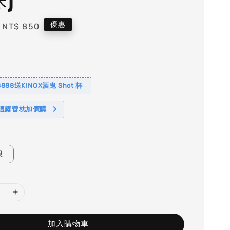
Regular
優惠
NT$ 850
price
88送KINOX酒鬼 Shot 杯
舒適露營枕加價購
銀
加入購物車