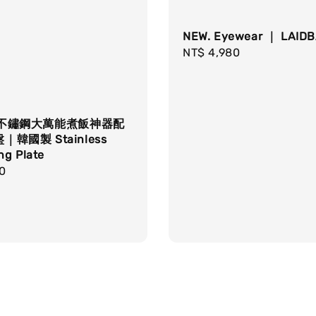
NEW. Eyewear ｜ LAID
Regular
NT$ 4,980
price
X 不鏽鋼大萬能煮飯神器配
韓國製 Stainless
ng Plate
r
0