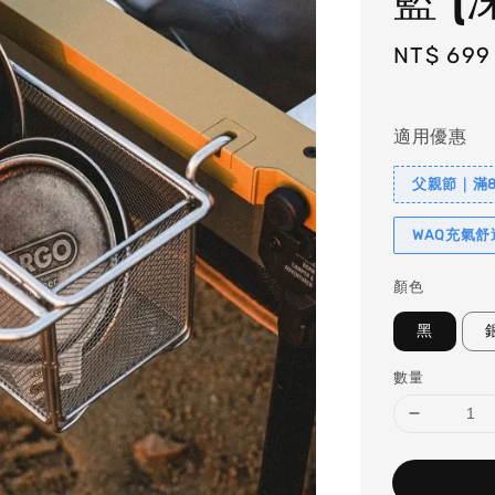
Sale
NT$ 699
price
適用優惠
父親節｜滿88
WAQ充氣
顏色
黑
數量