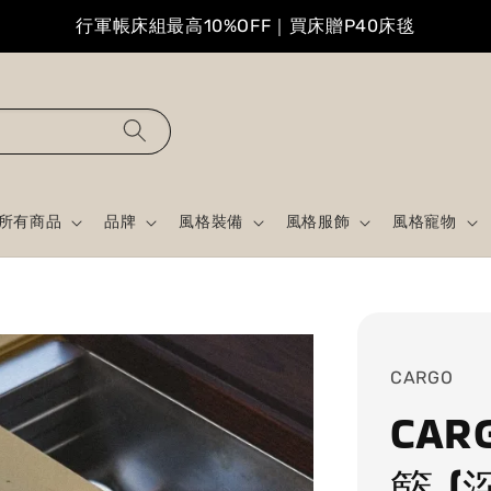
行軍帳床組最高10%OFF｜買床贈P40床毯
所有商品
品牌
風格裝備
風格服飾
風格寵物
CARGO
CAR
籃 (