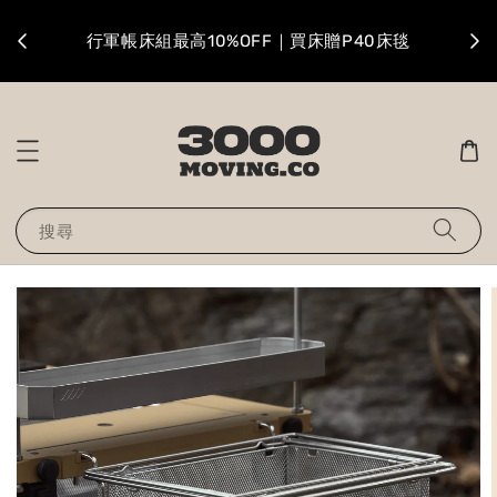
升級
行軍帳床組最高10%OFF｜買床贈P40床毯
搜尋