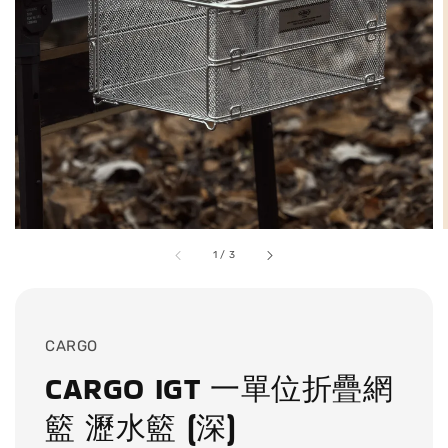
1
/
3
CARGO
CARGO IGT 一單位折疊網
籃 瀝水籃 (深)