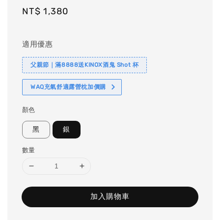
Regular
NT$ 1,380
price
適用優惠
父親節｜滿8888送KINOX酒鬼 Shot 杯
WAQ充氣舒適露營枕加價購
顏色
黑
銀
數量
加入購物車