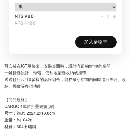
-
+
NT$ 980
NT$ 1,180
加入購物車
可安裝在IGT單位桌，安裝桌面時，設計有留約8mm的空間
一鍵折疊設計，輕鬆、便利地摺疊收納或攜帶
透過輕巧尺寸&多樣的桌板組合，能在最小空間內同時進行烹飪、收
納、擺放等多項功能
【商品規格】
CARGO 1單位折疊網籃(深)
尺寸：約35.2x24.2x16.8cm
重量：約1042g
材質：304不鏽鋼