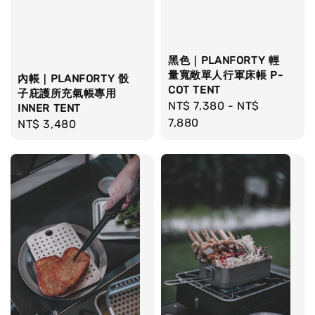
黑色｜PLANFORTY 輕
量寬敞單人行軍床帳 P-
內帳｜PLANFORTY 骰
COT TENT
子庇護所充氣帳專用
Regular
NT$ 7,380
-
NT$
INNER TENT
price
7,880
Regular
NT$ 3,480
price