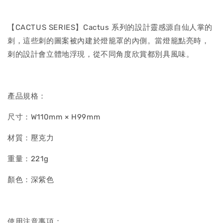
【CACTUS SERIES】Cactus 系列的設計靈感源自仙人掌的
刺，這些刺的圖案被內建於燈籠罩的內側。當燈籠點亮時，
刺的設計會立體地浮現，從不同角度欣賞都別具風味。
產品規格：
尺寸：W110mm × H99mm
材質：壓克力
重量：221g
顏色：深紫色
使用注意事項：