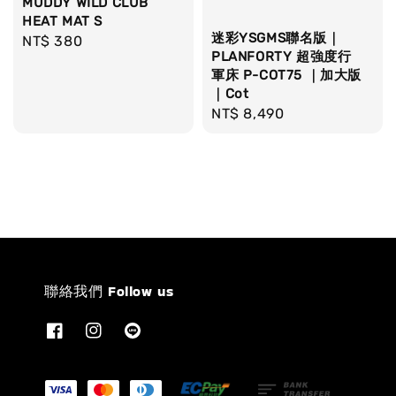
MUDDY WILD CLUB
HEAT MAT S
迷彩YSGMS聯名版｜
Regular
NT$ 380
PLANFORTY 超強度行
price
軍床 P-COT75 ｜加大版
｜Cot
Regular
NT$ 8,490
price
聯絡我們 Follow us