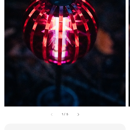
1
/
5