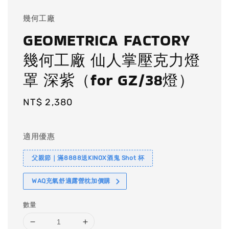
幾何工廠
GEOMETRICA FACTORY
幾何工廠 仙人掌壓克力燈
罩 深紫（for GZ/38燈）
Regular
NT$ 2,380
price
適用優惠
父親節｜滿8888送KINOX酒鬼 Shot 杯
WAQ充氣舒適露營枕加價購
數量