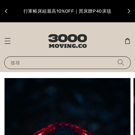
升級
行軍帳床組最高10%OFF｜買床贈P40床毯
搜尋