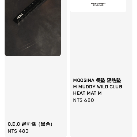
MOOSINA 餐墊 隔熱墊
M MUDDY WILD CLUB
HEAT MAT M
Regular
NT$ 680
price
C.D.C 起司條（黑色）
Regular
NT$ 480