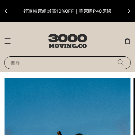
升級
行軍帳床組最高10%OFF｜買床贈P40床毯
搜尋