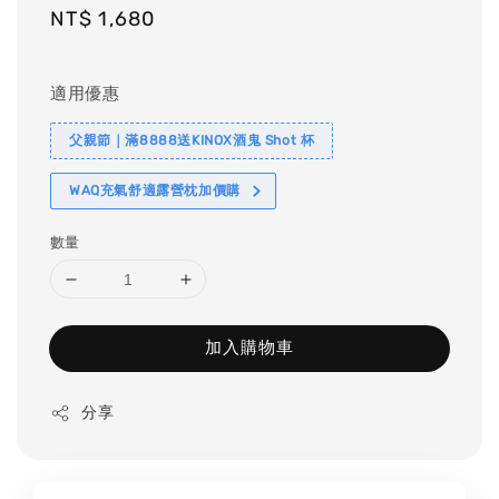
Regular
NT$ 1,680
price
適用優惠
父親節｜滿8888送KINOX酒鬼 Shot 杯
WAQ充氣舒適露營枕加價購
數量
加入購物車
分享