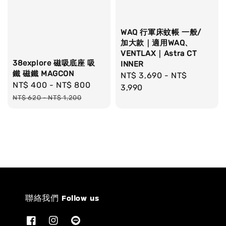
WAQ 行軍床蚊帳 一般/
加大款｜適用WAQ、
VENTLAX｜Astra CT
38explore 磁吸底座 吸
INNER
鐵 磁鐵 MAGCON
Regular
NT$ 3,690
-
NT$
Sale
NT$ 400
-
NT$ 800
Regular
price
3,990
price
price
NT$ 620
-
NT$ 1,200
聯絡我們 Follow us