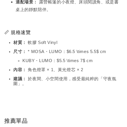
適配場景：
露營帳篷的小夜燈、床頭閱讀角、或是書
桌上的靜默陪伴。
📏 規格速覽
材質：
軟膠 Soft Vinyl
尺寸：
* MOSA・LUMO：
$6.5 \times 5.5$
cm
KUBY・LUMO：
$5.5 \times 7$
cm
內容：
角色燈罩 × 1、黃光燈芯 × 2
建議：
於夜間、小空間使用，感受最純粹的「守夜氛
圍」。
推薦單品