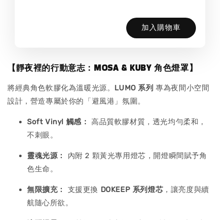
加入購物車
【靜夜裡的行動意志：MOSA & KUBY 角色燈罩】
將經典角色軟膠化為溫暖光源。
LUMO 系列
專為夜間小空間
設計，營造專屬於你的「避風港」氛圍。
Soft Vinyl 觸感：
高品質軟膠材質，透光均勻柔和，
不刺眼。
靈魂光源：
內附 2 顆黃光專用燈芯，開燈瞬間賦予角
色生命。
無限擴充：
支援更換
DOKEEP 系列燈芯
，讓亮度與續
航隨心所欲。