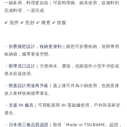
一鍋多用，料理更自由｜可當料理碗、鍋具使用，從備料到
完成料理，一器完成
✔ 混拌 ✔ 煎炒 ✔ 燉煮 ✔ 炊飯
・折疊握把設計，收納更便利｜
握把可折疊收納，並附專用
收納袋，攜帶更省空間。
・附導流口設計｜
方便倒水、瀝湯，也能當作小型手沖壺或
煮水容器使用。
・附蓋設計用途再升級｜
蓋上後可作為小鍋使用，也能直接
放入食材收納後帶著走。
・支援 IH 爐具｜
可搭配家用 IH 電磁爐使用，戶外與居家皆
適合。
・日本燕三條品質認證｜
取得「Made in TSUBAME」認證，