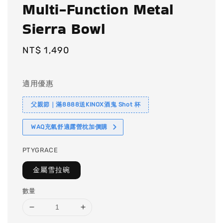
Multi-Function Metal
Sierra Bowl
Regular
NT$ 1,490
price
適用優惠
父親節｜滿8888送KINOX酒鬼 Shot 杯
WAQ充氣舒適露營枕加價購
PTYGRACE
金屬雪拉碗
數量