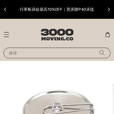
升級
行軍帳床組最高10%OFF｜買床贈P40床毯
搜尋