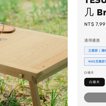
几 B
Regular
NT$ 7,9
price
適用優惠
父親節｜滿88
WAQ充氣
白橡木
白橡木