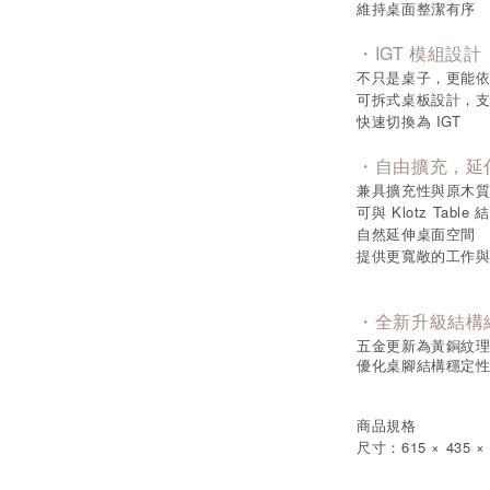
維持桌面整潔有序
・IGT 模組設
不只是桌子，更能
可拆式桌板設計，支援 F
快速切換為 IGT
・自由擴充，延
兼具擴充性與原木
可與 Klotz Table
自然延伸桌面空間
提供更寬敞的工作
・全新升級結構細節 
五金更新為黃銅紋
優化桌腳結構穩定
商品規格
尺寸：615 × 435 × 