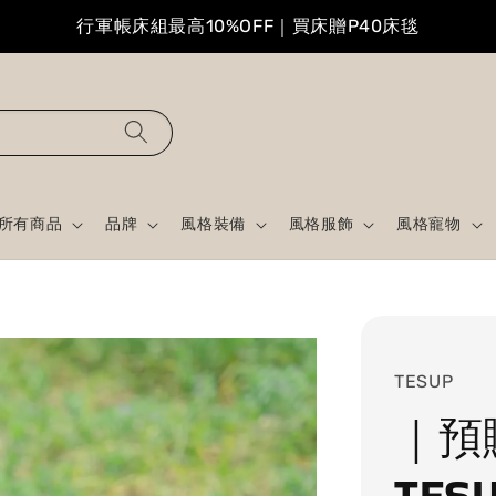
行軍帳床組最高10%OFF｜買床贈P40床毯
所有商品
品牌
風格裝備
風格服飾
風格寵物
TESUP
｜預
TES