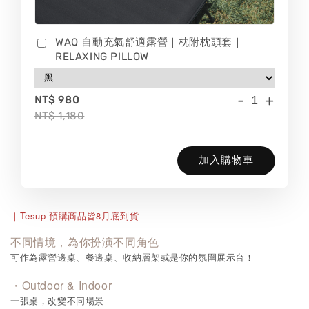
WAQ 自動充氣舒適露營｜枕附枕頭套｜
RELAXING PILLOW
-
+
NT$ 980
NT$ 1,180
加入購物車
Tesup
8
｜
預購商品皆
月底到貨
｜
不同情境，為你扮演不同角色
可作為露營邊桌、餐邊桌、收納層架或是你的氛圍展示台！
・Outdoor & Indoor
一張桌，改變不同場景