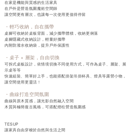
在家是機能與質感的生活家具
在戶外是營造氛圍魔術空間師
讓空間更有層次，也讓每一次使用更值得停留
・輕巧收納，自在攜帶
桌腳可收納於桌板背面，減少攜帶體積，收納更俐落
桌腳隱藏式收納設計，輕量好攜帶
內附防潑水收納袋，提升戶外保護性
・桌子 × 層架，自由切換
可拆式桌板設計，依情境切換不同使用方式，可作為桌子、層架、展
示桌等等
快速組裝、簡單好上手，也能搭配掛架吊掛杯具、燈具等露營小物，
讓空間使用更靈活！
・曲線打造空間氛圍
曲線與原木質感，讓光影自然融入空間
木質與極簡復古風格，可搭配燈柱營造氛圍感
TESUP
讓家具自由穿梭於自然與生活之間