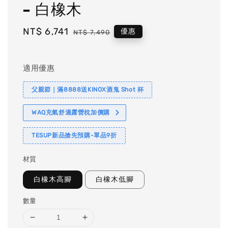
- 白橡木
Sale
NT$ 6,741
Regular
優惠
NT$ 7,490
price
price
適用優惠
父親節｜滿8888送KINOX酒鬼 Shot 杯
WAQ充氣舒適露營枕加價購
TESUP新品搶先預購-單品9折
材質
白橡木高腳
白橡木低腳
數量