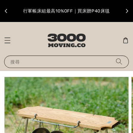
升級
行軍帳床組最高10%OFF｜買床贈P40床毯
搜尋