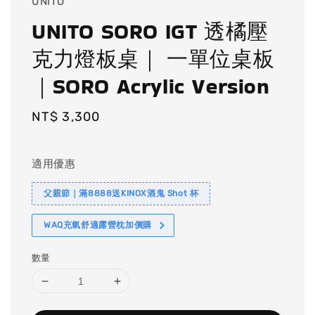
UNITO
UNITO SORO IGT 透橘壓
克力燈板桌｜ 一單位桌板
｜SORO Acrylic Version
Regular
NT$ 3,300
price
適用優惠
父親節｜滿8888送KINOX酒鬼 Shot 杯
WAQ充氣舒適露營枕加價購
數量