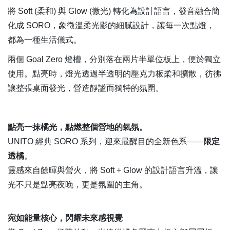
將 Soft (柔和) 與 Glow (微光) 轉化為設計語言，發音融合簡
化成 SORO，象徵溫柔光影的細膩設計，讓每一次點燈，
都為一種生活儀式。
兩個 Goal Zero 燈槽，分別落在兩片半單位板上，便於獨立
使用。點亮時，燈光透過半透明的壓克力板柔和擴散，彷彿
讓整張桌面發光，營造靜謐而獨特的氛圍。
點亮一抹橘光，點燃整個營地的氣氛。
UNITO 經典 SORO 系列，迎來最醒目的全新色系——
限定
透橘
。
靈感來自餘暉與營火，將 Soft + Glow 的設計語言升溫，讓
光不只是點亮夜晚，更是氛圍的主角。
宛如能量核心，閃耀未來感視覺