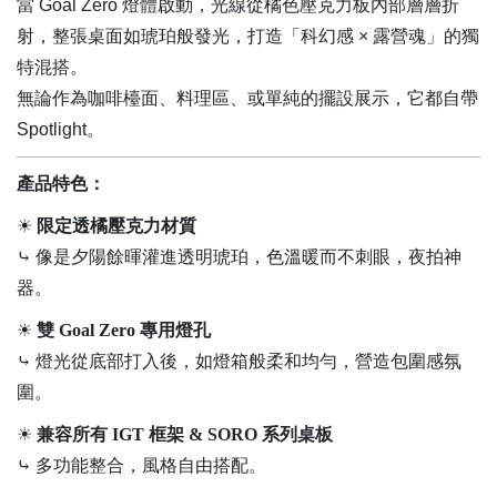
當 Goal Zero 燈體啟動，光線從橘色壓克力板內部層層折
射，整張桌面如琥珀般發光，打造「科幻感 × 露營魂」的獨
特混搭。
無論作為咖啡檯面、料理區、或單純的擺設展示，它都自帶
Spotlight。
產品特色：
☀
限定透橘壓克力材質
⤷ 像是夕陽餘暉灌進透明琥珀，色溫暖而不刺眼，夜拍神
器。
☀
雙 Goal Zero 專用燈孔
⤷ 燈光從底部打入後，如燈箱般柔和均勻，營造包圍感氛
圍。
☀
兼容所有 IGT 框架 & SORO 系列桌板
⤷ 多功能整合，風格自由搭配。