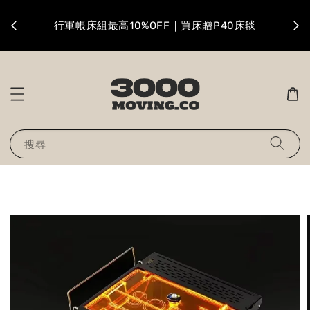
升級
行軍帳床組最高10%OFF｜買床贈P40床毯
搜尋