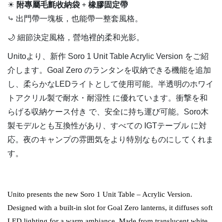
☀
附專屬毛氈收納袋 + 橡膠固定帶
⤷ 出門帶一塊板，也能帶一整套風格。
🌙 細節決定風格，營地裡的柔和光影。
Unitoより、新作 Soro 1 Unit Table Acrylic Version をご紹
介します。Goal Zero のランタンを収納できる機能を追加
し、柔らかなLEDライトとして使用可能。半透明のホワイ
トアクリル製で耐水・耐湿性 に優れています。衝撃を和
らげる収納ケース付き で、安全に持ち運び可能。Soro木
製モデルとも互換性があり、すべての IGTテーブル に対
応。夜のキャンプの雰囲気をより特別なものにしてくれま
す。
Unito presents the new Soro 1 Unit Table – Acrylic Version.
Designed with a built-in slot for Goal Zero lanterns, it diffuses soft
LED lighting for a warm ambiance. Made from translucent white