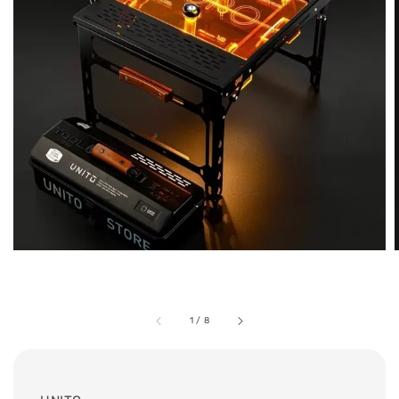
1
/
8