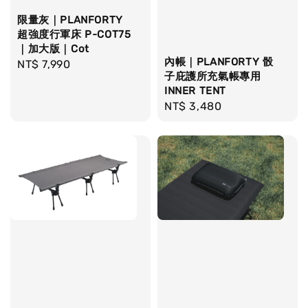
限量灰｜PLANFORTY
超強度行軍床 P-COT75
｜加大版｜Cot
內帳｜PLANFORTY 骰
Regular
NT$ 7,990
子庇護所充氣帳專用
price
INNER TENT
Regular
NT$ 3,480
price