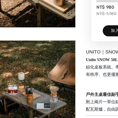
NT$ 980
NT$ 1,180
加
UNITO｜SNOW
Unito SNOW 5
組化桌板系統。
有秩序、也更優
戶外主桌最佳副
附上兩片一單位鋁
配瓦斯爐，自由