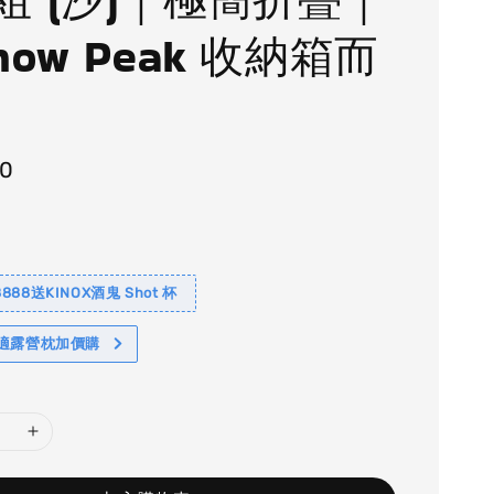
now Peak 收納箱而
90
88送KINOX酒鬼 Shot 杯
舒適露營枕加價購