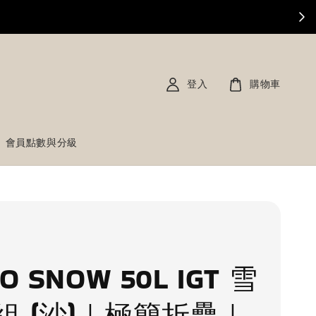
登入
購物車
會員點數與分級
O SNOW 50L IGT 雪
組 (沙)｜極簡折疊｜