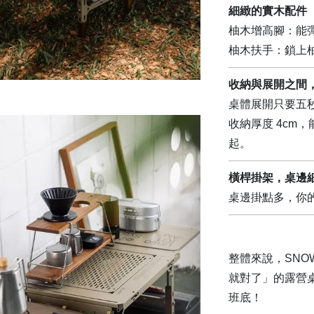
細緻的實木配件
柚木增高腳：能
柚木扶手：鎖上
收納與展開之間
桌體展開只要五
收納厚度 4cm
起。
橫桿掛架，桌邊
桌邊掛點多，你
整體來說，SNO
就對了」的露營
班底！