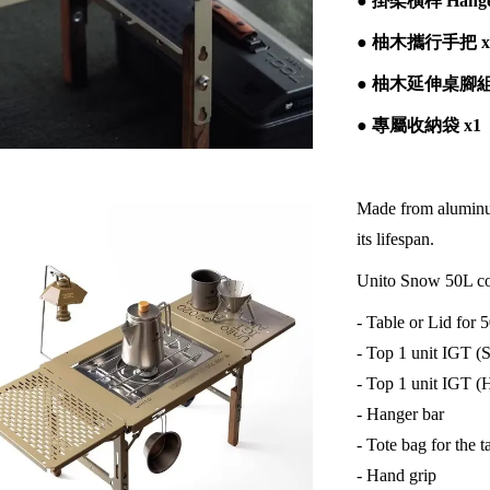
●
掛架橫桿 Hanger
●
柚木攜行手把 x
●
柚木延伸桌腳組 
●
專屬收納袋 x1
Made from aluminum,
its lifespan.
Unito Snow 50L com
- Table or Lid for 
- Top 1 unit IGT (
- Top 1 unit IGT (H
- Hanger bar
- Tote bag for the t
- Hand grip