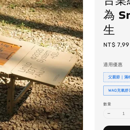
為 S
生
Regular
NT$ 7,9
price
適用優惠
父親節｜滿88
WAQ充氣
數量