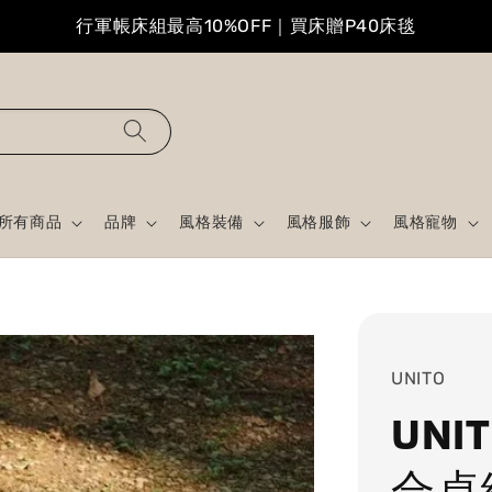
行軍帳床組最高10%OFF｜買床贈P40床毯
所有商品
品牌
風格裝備
風格服飾
風格寵物
UNITO
UNIT
合桌