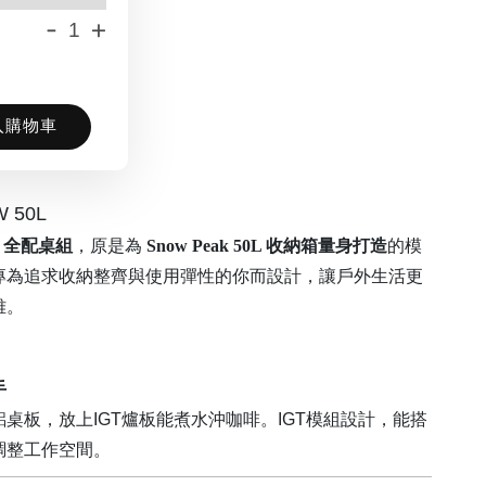
-
+
入購物車
 50L
0L 全配桌組
，原是為
Snow Peak 50L 收納箱量身打造
的模
專為追求收納整齊與使用彈性的你而設計，讓戶外生活更
雅。
手
桌板，放上IGT爐板能煮水沖咖啡。IGT模組設計，能搭
調整工作空間。