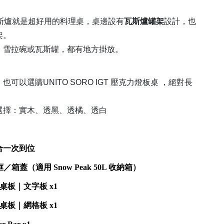
 瓦斯爐就是超好用的料理桌，桌邊設有
瓦斯爐罐架
設計，也
架。
、雪拉碗或瓦斯罐，都有地方掛放。
可以選購UNITO SORO IGT 壓克力燈板桌
，絕對長
選擇：實木、透黑、透橘、透白
合一次到位
桌框／箱蓋（適用 Snow Peak 50L 收納箱）
單位桌板｜文字板 x1
延伸桌板｜網格板 x1