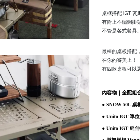
桌框搭配 IGT
有附上不鏽鋼掛
不管是各式餐具
最棒的桌板搭配，也
在你的審美上！
有四款桌板可以
內容物｜全配組
● SNOW 50L 
●
Unito IGT 
●
Unito IGT 