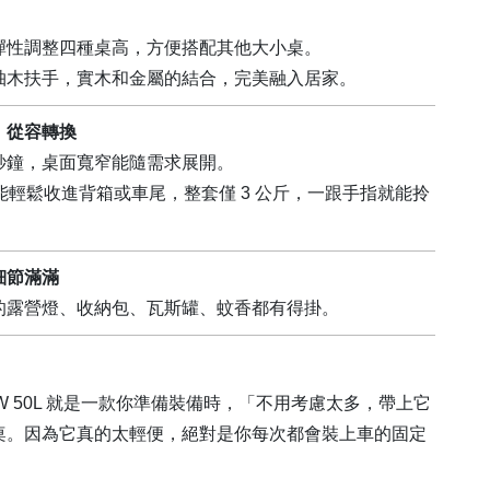
彈性調整四種桌高，方便搭配其他大小桌。
柚木扶手，實木和金屬的結合，完美融入居家。
，從容轉換
秒鐘，桌面寬窄能隨需求展開。
，能輕鬆收進背箱或車尾，整套僅 3 公斤，一跟手指就能拎
細節滿滿
的露營燈、收納包、瓦斯罐、蚊香都有得掛。
W 50L 就是一款你準備裝備時，「不用考慮太多，帶上它
桌。因為它真的太輕便，絕對是你每次都會裝上車的固定