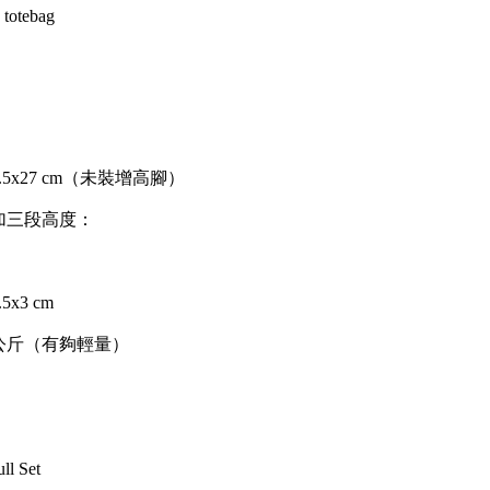
 totebag
.5x27 cm（未裝增高腳）
加三段高度：
x3 cm
 公斤（有夠輕量）
ll Set