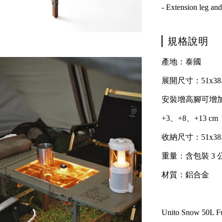
- Extension leg and
規格說明
產地：泰國
展開尺寸：51x38
安裝增高腳可增
+3、+8、+13 cm
收納尺寸：51x38.5
重量：含包裝 3
材質：鋁合金
Unito Snow 50L Fu