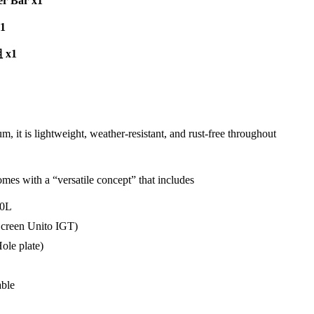
 Bar x1
1
x1
 it is lightweight, weather-resistant, and rust-free throughout
es with a “versatile concept” that includes
50L
Screen Unito IGT)
ole plate)
able