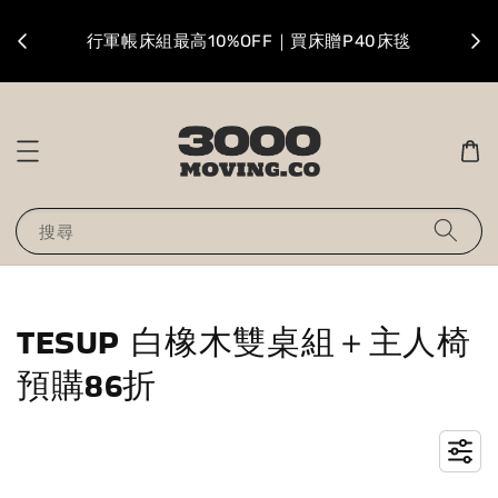
升級
行軍帳床組最高10%OFF｜買床贈P40床毯
搜尋
TESUP 白橡木雙桌組＋主人椅
預購86折