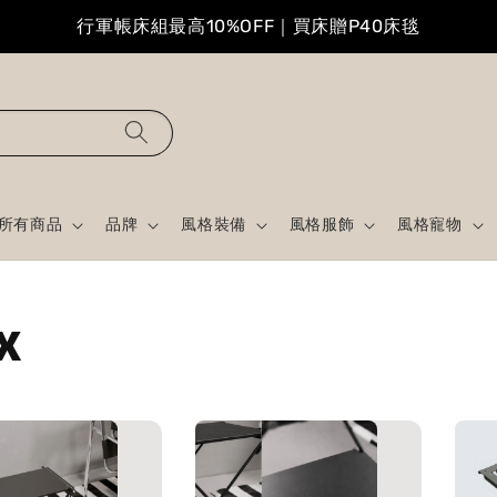
行軍帳床組最高10%OFF｜買床贈P40床毯
所有商品
品牌
風格裝備
風格服飾
風格寵物
X