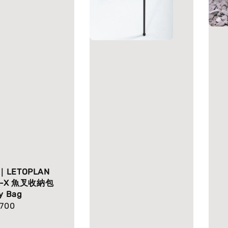
LETOPLAN
E-X 魚叉收納包
y Bag
lar
 700
e