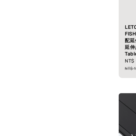
LET
FIS
配延
延伸
Tabl
Sale
NT$ 
pric
NT$ 