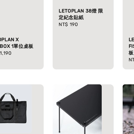
LETOPLAN 38燈 限
定紀念貼紙
Regular
NT$ 190
price
OPLAN X
L
HBOX 1單位桌板
F
板
lar
1,190
Re
N
e
pr