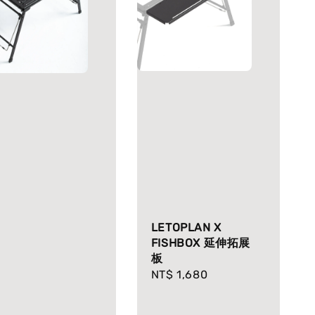
LETOPLAN X
FISHBOX 延伸拓展
板
Regular
NT$ 1,680
price