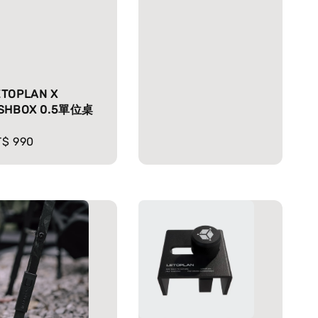
ETOPLAN X
ISHBOX 0.5單位桌
gular
T$ 990
ice