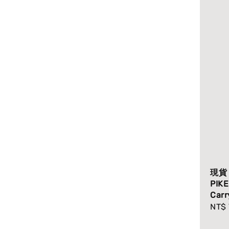
現貨｜
PIK
Carr
Regu
NT$
pric