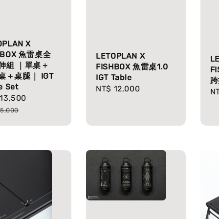
OPLAN X
HBOX 魚雷桌全
LETOPLAN X
L
伸組 ｜單桌＋
FISHBOX 魚雷桌1.0
F
桌＋桌腿｜ IGT
IGT Table
跨
e Set
Regular
NT$ 12,000
Re
NT
13,500
Regular
price
pr
e
price
15,000