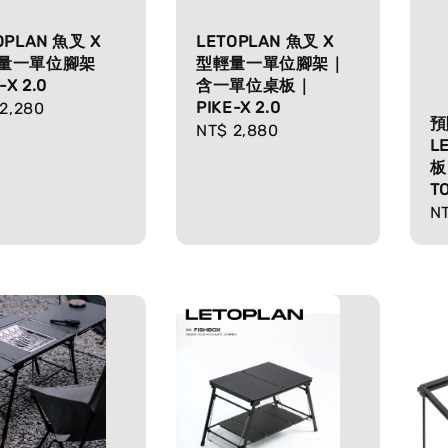
OPLAN 魚叉 X
LETOPLAN 魚叉 X
量一單位腳架
型輕量一單位腳架｜
-X 2.0
含一單位桌板｜
PIKE-X 2.0
lar
2,280
預
Regular
NT$ 2,880
e
L
price
板
T
Re
NT
pr