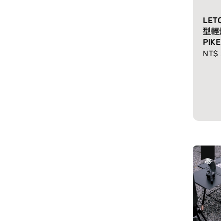
LET
型輕
PIKE
Regu
NT$ 
pric
優惠