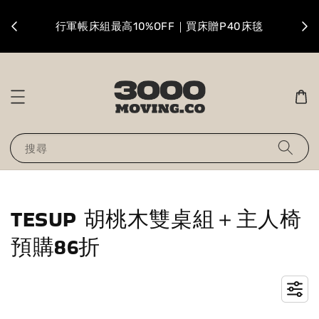
升級
行軍帳床組最高10%OFF｜買床贈P40床毯
搜尋
TESUP 胡桃木雙桌組＋主人椅
預購86折