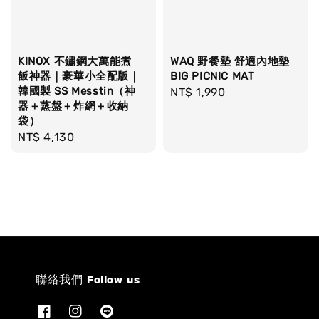
KINOX 不鏽鋼大萬能煮
WAQ 野餐墊 舒適內地墊
飯神器｜豪華小全配版｜
BIG PICNIC MAT
韓國製 SS Messtin（神
Regular
NT$ 1,990
器＋蒸盤＋炸網＋收納
price
袋）
Regular
NT$ 4,130
price
聯絡我們 Follow us