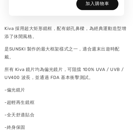
加入購物車
Kiva 採用超大矩形鏡框，配有鎖孔鼻樑，為經典運動造型增
添了休閒風格。
是SUNSKI 製作的最大框架樣式之一，適合週末出遊時配
戴。
所有 Kiva 鏡片均為偏光鏡片，可阻擋 100% UVA / UVB /
UV400 波長，並通過 FDA 基本衝擊測試。
-偏光鏡片
-超輕再生鏡框
-全天舒適貼合
-終身保固