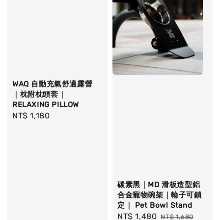
WAQ 自動充氣舒適露營
｜枕附枕頭套｜
RELAXING PILLOW
Regular
NT$ 1,180
price
碳素黑｜MD 滑板造型鋁
合金寵物碗架｜輪子可鎖
定｜ Pet Bowl Stand
Sale
NT$ 1,480
Regular
NT$ 1,680