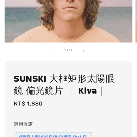
1
/
14
SUNSKI 大框矩形太陽眼
鏡 偏光鏡片 ｜ Kiva｜
Regular
NT$ 1,880
price
適用優惠
父親節｜滿8888送KINOX酒鬼 Shot 杯