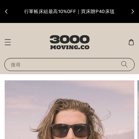
升級
行軍帳床組最高10%OFF｜買床贈P40床毯
搜尋