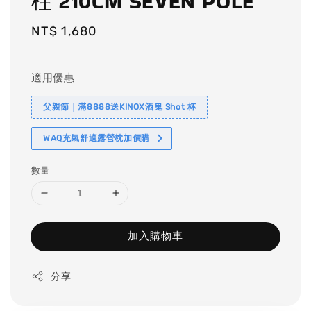
柱 210CM SEVEN POLE
Regular
NT$ 1,680
price
適用優惠
父親節｜滿8888送KINOX酒鬼 Shot 杯
WAQ充氣舒適露營枕加價購
數量
加入購物車
分享