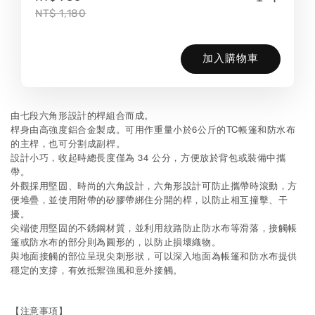
NT$ 1,180
加入購物車
由七段六角形設計的桿組合而成。
桿身由高強度鋁合金製成。可用作重量小於6公斤的TC帳篷和防水布
的主桿，也可分割成副桿。
設計小巧，收起時總長度僅為 34 公分，方便放於背包或裝備中攜
帶。
外觀採用堅固、時尚的六角設計，六角形設計可防止攜帶時滾動，方
便堆疊，並使用附帶的矽膠帶綁住分開的桿，以防止相互撞擊、干
擾。
尖端使用堅固的不銹鋼材質，並利用紋路防止防水布等滑落，接觸帳
篷或防水布的部分則為圓形的，以防止損壞織物。
與地面接觸的部位呈現尖刺形狀，可以深入地面為帳篷和防水布提供
穩定的支撐，有效抵禦強風和意外接觸。
【注意事項】