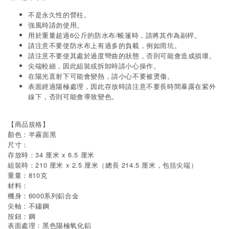
不是永久性的營柱。
強風時請勿使用。
用於重量超過6公斤的防水布/帳篷時，請將其作為副桿。
請注意不要使防水布上有過多的負載，例如雨坑。
請注意不要使其處於過度彎曲的狀態，否則可能會造成損壞。
尖端較細，因此組裝或拆卸時請小心操作。
在陽光直射下可能會變熱，請小心不要被燙傷。
表面經過陽極處理，因此存放時請注意不要長時間暴露在紫外
線下，否則可能會導致變色。
【商品規格】
顏色：半霧面黑
尺寸：
存放時：34 厘米 x 6.5 厘米
組裝時：210 厘米 x 2.5 厘米（總長 214.5 厘米，包括尖端）
重量：810克
材料：
機身：6000系列鋁合金
尖軸：不鏽鋼
按鈕：鋼
表面處理：黑色陽極氧化鋁