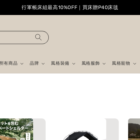
行軍帳床組最高10%OFF｜買床贈P40床毯
所有商品
品牌
風格裝備
風格服飾
風格寵物