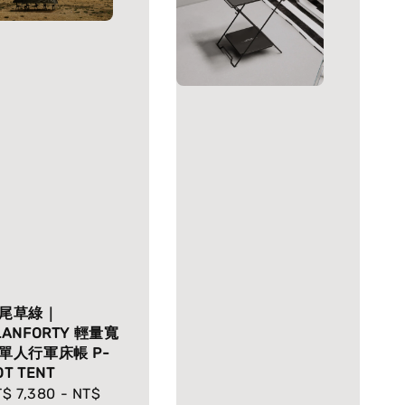
尾草綠｜
LANFORTY 輕量寬
單人行軍床帳 P-
OT TENT
gular
$ 7,380
-
NT$