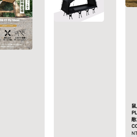
鼠
P
敞
C
Re
NT