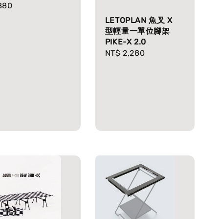
ice
880
LETOPLAN 魚叉 X
型輕量一單位腳架
PIKE-X 2.0
Regular
NT$ 2,280
price