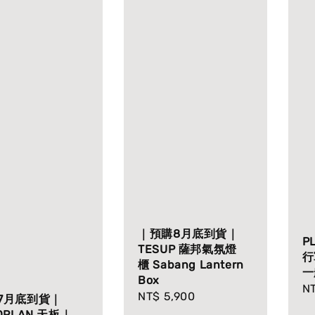
｜預購8月底到貨｜
P
TESUP 薩邦氣氛燈
行
櫃 Sabang Lantern
一
Box
Re
NT
Regular
NT$ 5,900
7月底到貨｜
pr
price
OPLAN 天板｜