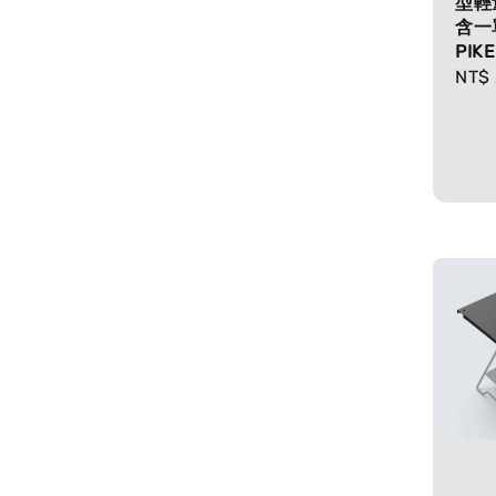
型輕
含一
PIKE
Regu
NT$ 
pric