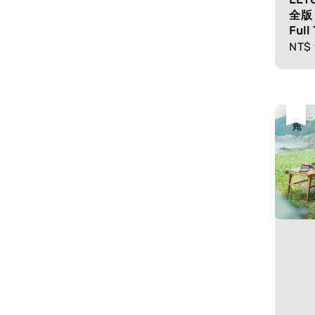
全版｜
Full
Regu
NT$ 
pric
售完