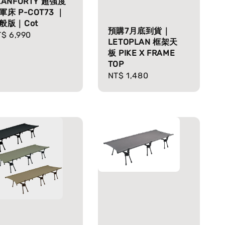
LANFORTY 超強度
軍床 P-COT73 ｜
般版｜Cot
預購7月底到貨｜
gular
$ 6,990
LETOPLAN 框架天
ice
板 PIKE X FRAME
TOP
Regular
NT$ 1,480
price