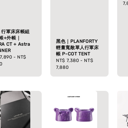
pr
7,
Q 行軍床床帳組
帳+外帳｜
黑色｜PLANFORTY
A CT + Astra
輕量寬敞單人行軍床
INNER
帳 P-COT TENT
lar
7,890
-
NT$
Regular
NT$ 7,380
-
NT$
e
0
price
7,880