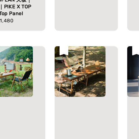
PIKE X TOP
 Top Panel
lar
1,480
e
售完
售