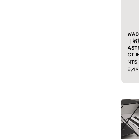
WA
｜蚊
ASTR
CT 
Regu
NT$ 
pric
8,49