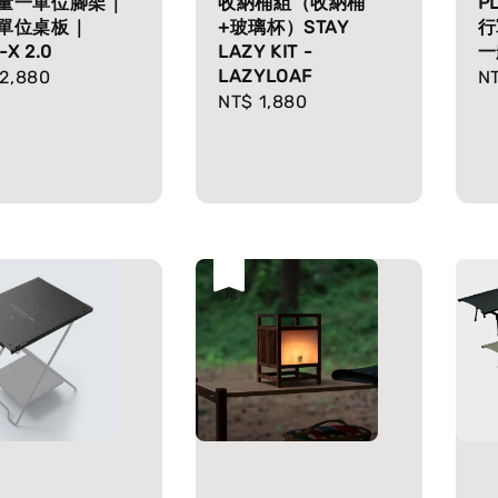
量一單位腳架｜
收納桶組（收納桶
P
單位桌板｜
+玻璃杯）STAY
行
-X 2.0
LAZY KIT -
一
LAZYLOAF
lar
2,880
Re
NT
Regular
NT$ 1,880
e
pr
price
售完