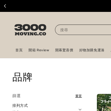
搜尋
首頁
開箱 Review
開幕驚喜價
好物加購免運湊
品牌
篩選
重置
排列方式