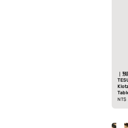
｜預
TES
Klot
Tab
Regu
NT$ 
pric
售完