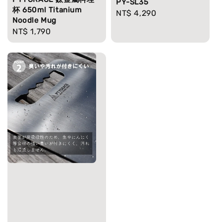
PY-SL35
杯 650ml Titanium
Regular
NT$ 4,290
Noodle Mug
price
Regular
NT$ 1,790
price