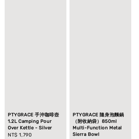
PTYGRACE 手沖咖啡壺
PTYGRACE 隨身泡麵鍋
1.2L Camping Pour
（附收納袋）850ml
Over Kettle - Silver
Multi-Function Metal
Sierra Bowl
Regular
NT$ 1,790