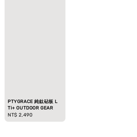
PTYGRACE 純鈦砧板 L
Ti+ OUTDOOR GEAR
Regular
NT$ 2,490
price