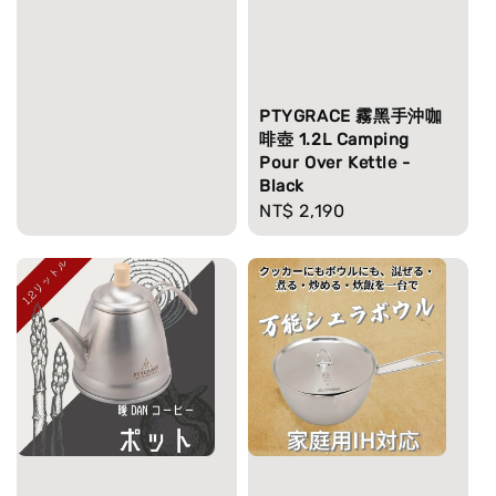
price
PTYGRACE 霧黑手沖咖
啡壺 1.2L Camping
Pour Over Kettle -
Black
Regular
NT$ 2,190
price