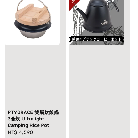
PTYGRACE 雙層炊飯鍋
3合炊 Ultralight
Camping Rice Pot
Regular
NT$ 4,590