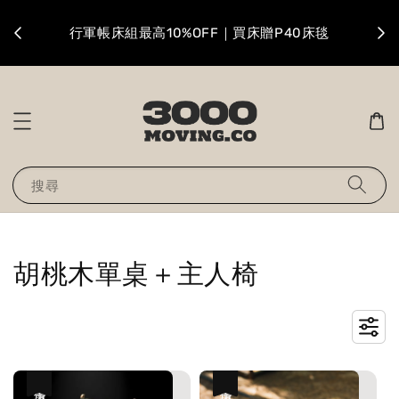
升級
行軍帳床組最高10%OFF｜買床贈P40床毯
搜尋
胡桃木單桌＋主人椅
優惠
優惠