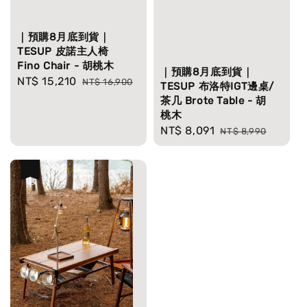
｜預購8月底到貨｜
TESUP 皮諾主人椅
Fino Chair - 胡桃木
｜預購8月底到貨｜
Sale
NT$ 15,210
Regular
NT$ 16,900
TESUP 布洛特IGT邊桌/
price
price
茶几 Brote Table - 胡
桃木
Sale
NT$ 8,091
Regular
NT$ 8,990
price
price
優惠