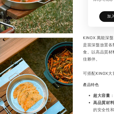
加
KINOX 萬能
是當深盤放置各
食。以高品質材
佳夥伴。
可搭配KINOX
產品特色
超大容量
：
高品質材
的安全性