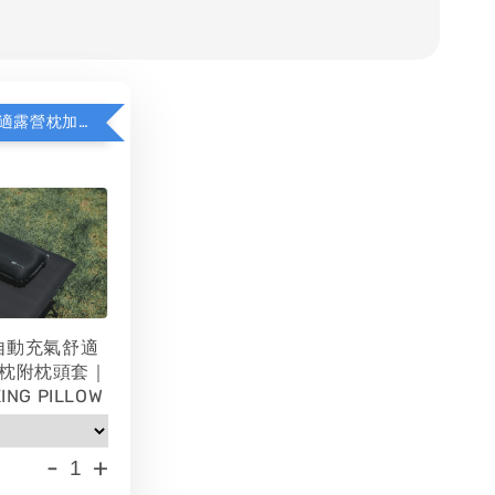
WAQ充氣舒適露營枕加價購
 自動充氣舒適
枕附枕頭套｜
ING PILLOW
-
+