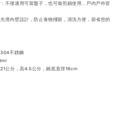
計
：不僅適用可當盤子，也可做煎鍋使用，戶內戶外皆
：光滑內壁設計，防止食物殘留，清洗方便，節省您的
。
304不銹鋼
0ml
21公分，高4.5公分，鍋底直徑18cm