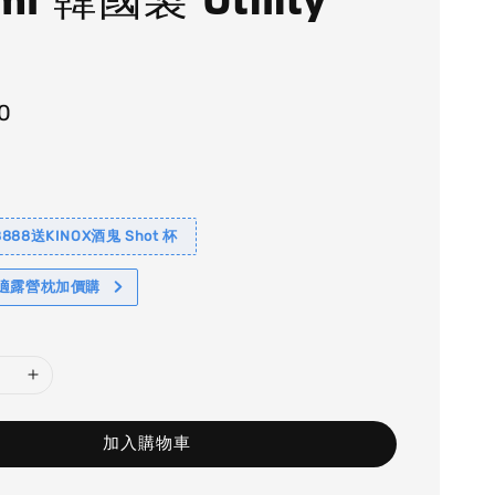
0
88送KINOX酒鬼 Shot 杯
舒適露營枕加價購
加入購物車