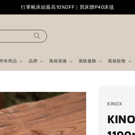
行軍帳床組最高10%OFF｜買床贈P40床毯
所有商品
品牌
風格裝備
風格服飾
風格寵物
KINOX
KI
1100