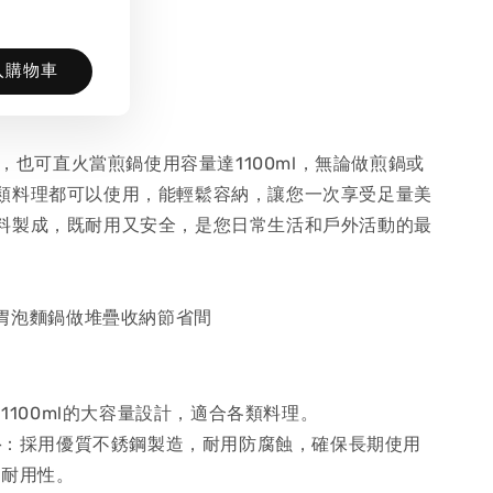
入購物車
深盤，也可直火當煎鍋使用容量達1100ml，無論做煎鍋或
類料理都可以使用，能輕鬆容納，讓您一次享受足量美
料製成，既耐用又安全，是您日常生活和戶外活動的最
大胃泡麵鍋做堆疊收納節省間
1100ml的大容量設計，適合各類料理。
料
：採用優質不銹鋼製造，耐用防腐蝕，確保長期使用
和耐用性。