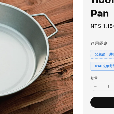
Pan
Regular
NT$ 1,18
price
適用優惠
父親節｜滿88
WAQ充氣
數量