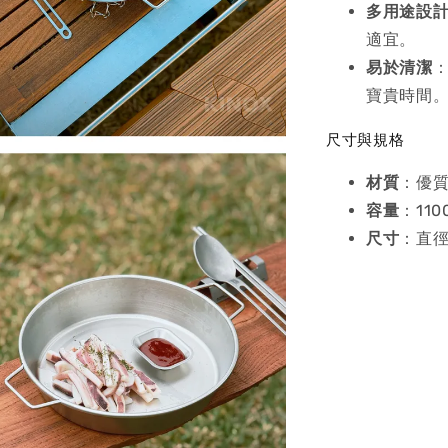
多用途設
適宜。
易於清潔
寶貴時間
尺寸與規格
材質
：優質
容量
：110
尺寸
：直徑