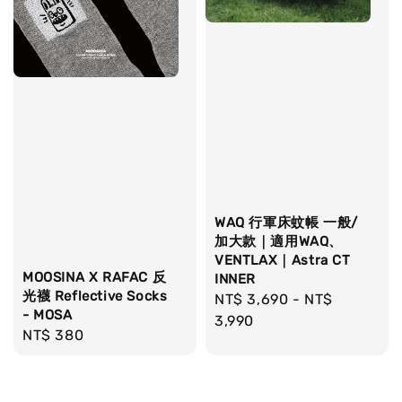
WAQ 行軍床蚊帳 一般/
加大款｜適用WAQ、
VENTLAX｜Astra CT
MOOSINA X RAFAC 反
INNER
光襪 Reflective Socks
Regular
NT$ 3,690
-
NT$
- MOSA
price
3,990
Regular
NT$ 380
price