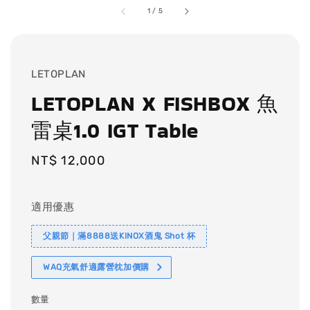
1
/
5
LETOPLAN
LETOPLAN X FISHBOX 魚
雷桌1.0 IGT Table
Regular
NT$ 12,000
price
適用優惠
父親節｜滿8888送KINOX酒鬼 Shot 杯
WAQ充氣舒適露營枕加價購
數量