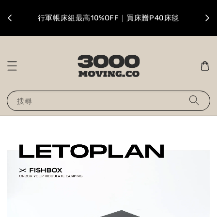
升級
行軍帳床組最高10%OFF｜買床贈P40床毯
搜尋