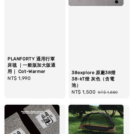
PLANFORTY 通用行軍
床毯 ｜一般版加大版通
用｜ Cot-Warmer
38explore 原廠38燈
Regular
NT$ 1,990
38-kT燈 灰色（含電
price
池）
Sale
NT$ 1,500
Regular
NT$ 1,880
price
price