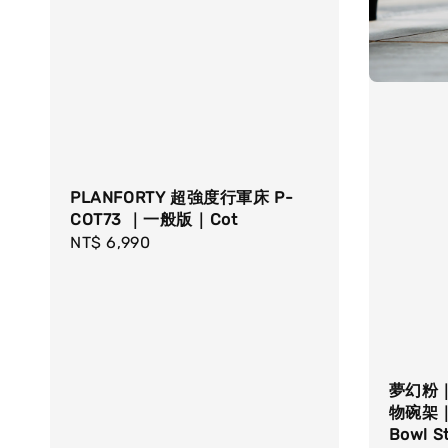
PLANFORTY 超強度行軍床 P-
COT73 ｜一般版｜Cot
Regular
NT$ 6,990
price
夢幻粉｜
物碗架｜
Bowl S