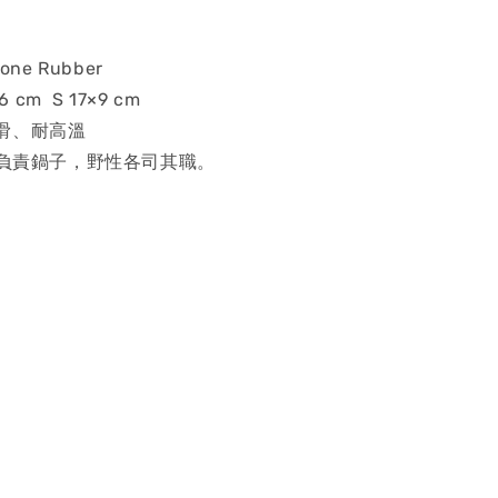
one Rubber
6 cm S 17×9 cm
滑、耐高溫
 負責鍋子，野性各司其職。