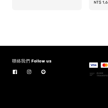
Regula
NT$ 1,
price
聯絡我們 Follow us