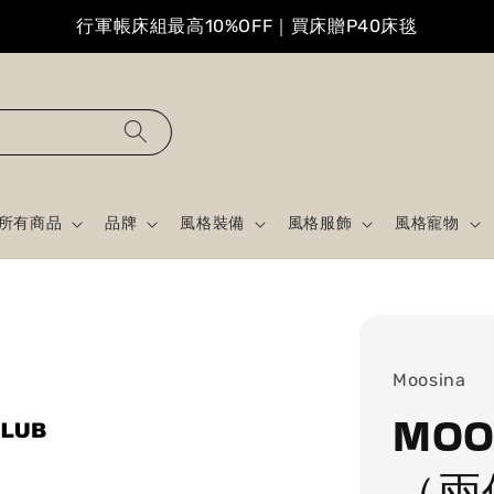
行軍帳床組最高10%OFF｜買床贈P40床毯
所有商品
品牌
風格裝備
風格服飾
風格寵物
Moosina
MOO
（兩