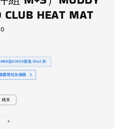
D CLUB HEAT MAT
00
88送KINOX酒鬼 Shot 杯
舒適露營枕加價購
橘黃