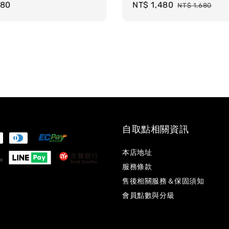
r
680
Sale
NT$ 1,480
Regular
NT$ 1,680
price
price
自取點相關資訊
本店地址
服務條款
售後相關服務＆保固須知
會員點數與分級