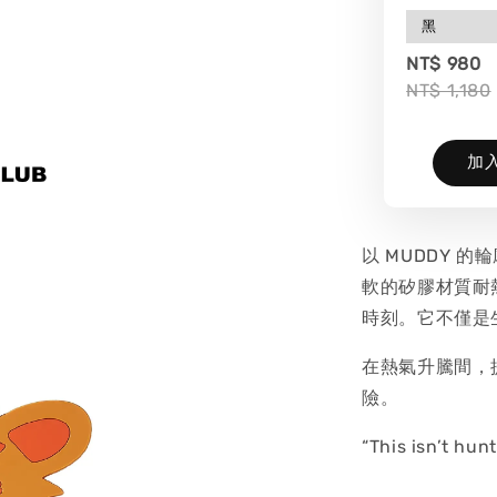
NT$ 980
NT$ 1,180
加
以 MUDDY 
軟的矽膠材質耐
時刻。它不僅是
在熱氣升騰間，
險。
“This isn’t hunt