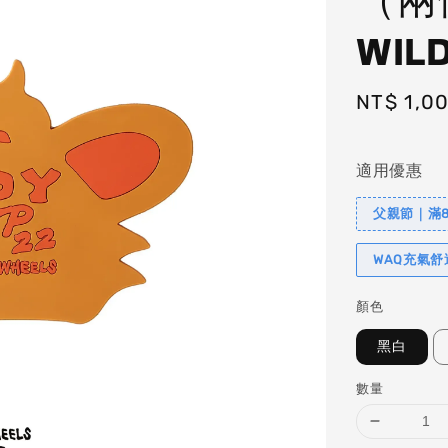
WIL
Regular
NT$ 1,0
price
適用優惠
父親節｜滿88
WAQ充氣
顏色
黑白
數量