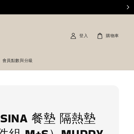
登入
購物車
會員點數與分級
SINA 餐墊 隔熱墊
件組 M+S）MUDDY