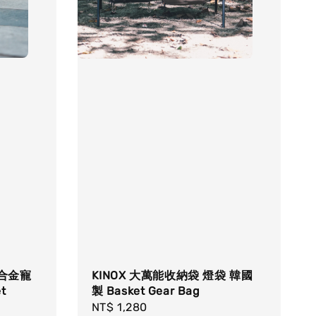
鋁合金寵
KINOX 大萬能收納袋 燈袋 韓國
t
製 Basket Gear Bag
Regular
NT$ 1,280