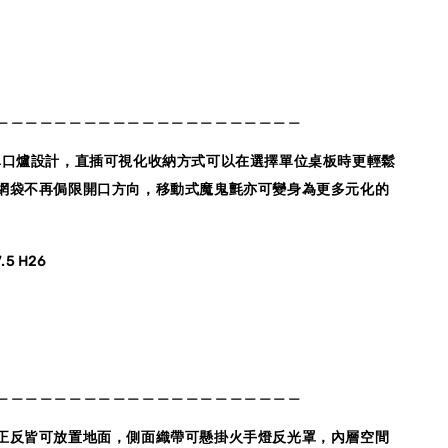
＿＿＿＿＿＿＿＿＿＿＿＿＿＿＿＿＿＿＿＿＿
單口爐設計，直插可視化收納方式可以在選擇單位桌板時更輕鬆
網袋不再侷限開口方向，移動式魔鬼氈亦可變身為更多元化的
.5 H26
＿＿＿＿＿＿＿＿＿＿＿＿＿＿＿＿＿＿＿＿＿
正反皆可放置地面，側面織帶可懸掛火手燈反光罩，內層空間