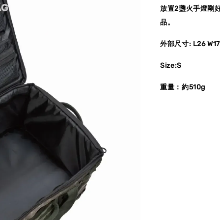
放置2盞火手燈剛
品。
外部尺寸: L26 W17
Size:S
重量：約510g