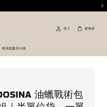
登入
購物車
會員點數與分級
OOSINA 油蠟戰術包
組｜半單位袋、一單