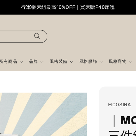
行軍帳床組最高10%OFF｜買床贈P40床毯
所有商品
品牌
風格裝備
風格服飾
風格寵物
MOOSINA
｜M
三件