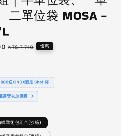
、二單位袋 MOSA -
/L
00
Regular
優惠
NT$ 7,740
price
88送KINOX酒鬼 Shot 杯
舒適露營枕加價購
a油蠟戰術包組合(沙棕)