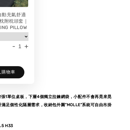
 自動充氣舒適
枕附枕頭套｜
ING PILLOW
-
+
入購物車
2張1單位桌板，下層4個獨立拉鍊網袋，小配件不會再晃來晃
計滿足個性化隔層需求，收納包外圍”MOLLE”系統可自由吊掛
5 H33