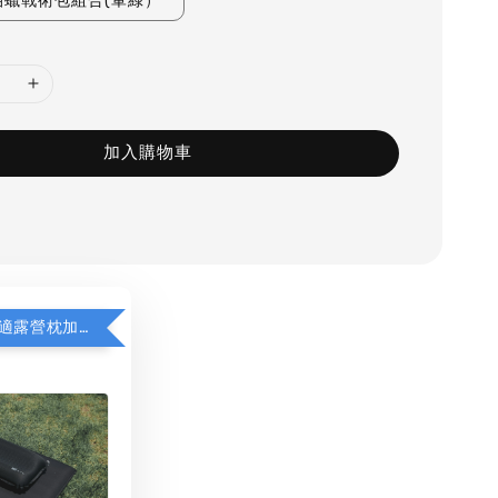
na油蠟戰術包組合(軍綠）
加入購物車
WAQ充氣舒適露營枕加價購