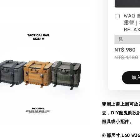
WAQ
露營｜
RELAX
NT$ 980
NT$ 1,180
加
雙層上蓋上層可放
去，DIY魔鬼氈設
燈具或小配件。
外部尺寸:L60 W36.