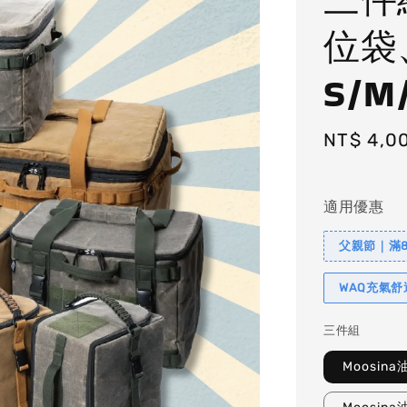
位袋
S/M
Sale
NT$ 4,0
price
適用優惠
父親節｜滿88
WAQ充氣
三件組
Moosin