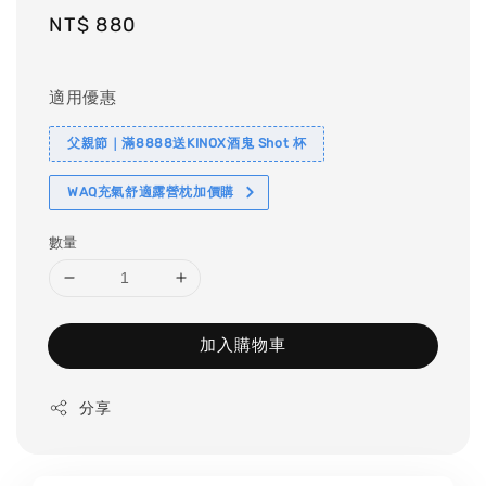
Regular
NT$ 880
price
適用優惠
父親節｜滿8888送KINOX酒鬼 Shot 杯
WAQ充氣舒適露營枕加價購
數量
加入購物車
分享