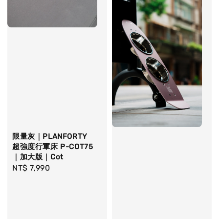
限量灰｜PLANFORTY
超強度行軍床 P-COT75
｜加大版｜Cot
Regular
NT$ 7,990
price