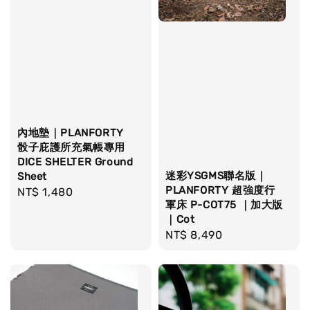
內地墊｜PLANFORTY
骰子庇護所充氣帳專用
DICE SHELTER Ground
迷彩YSGMS聯名版｜
Sheet
PLANFORTY 超強度行
Regular
NT$ 1,480
軍床 P-COT75 ｜加大版
price
｜Cot
Regular
NT$ 8,490
price