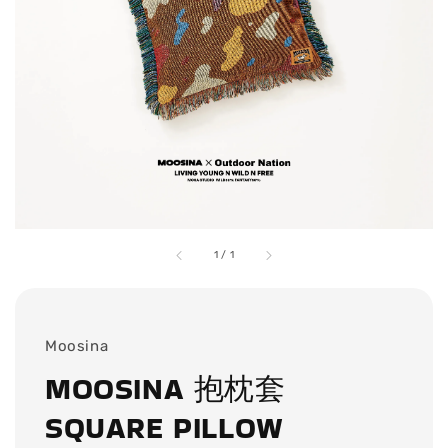
1
/
1
Moosina
MOOSINA 抱枕套
SQUARE PILLOW