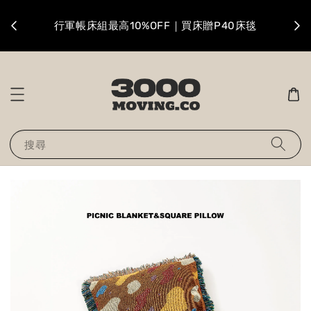
升級
行軍帳床組最高10%OFF｜買床贈P40床毯
搜尋