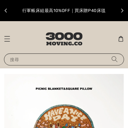
升級
行軍帳床組最高10%OFF｜買床贈P40床毯
搜尋