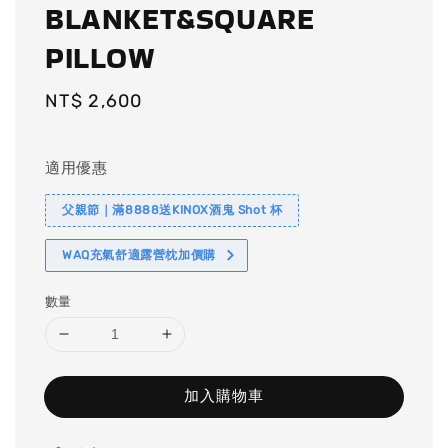
BLANKET&SQUARE
PILLOW
Regular
NT$ 2,600
price
適用優惠
父親節｜滿8888送KINOX酒鬼 Shot 杯
WAQ充氣舒適露營枕加價購
數量
加入購物車