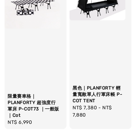
黑色｜PLANFORTY 輕
量寬敞單人行軍床帳 P-
限量賽車格｜
COT TENT
PLANFORTY 超強度行
Regular
NT$ 7,380
-
NT$
軍床 P-COT73 ｜一般版
price
7,880
｜Cot
Regular
NT$ 6,990
price