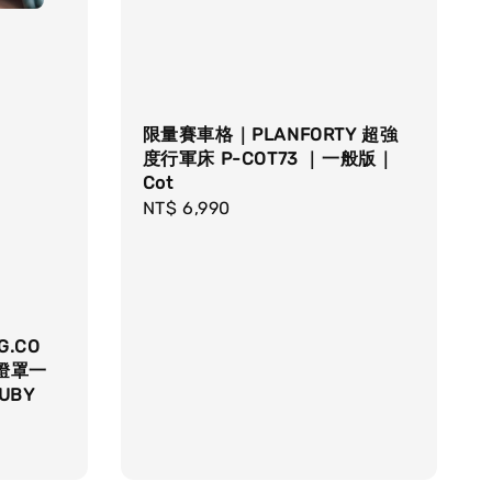
限量賽車格｜PLANFORTY 超強
度行軍床 P-COT73 ｜一般版｜
Cot
Regular
NT$ 6,990
price
G.CO
燈罩一
KUBY