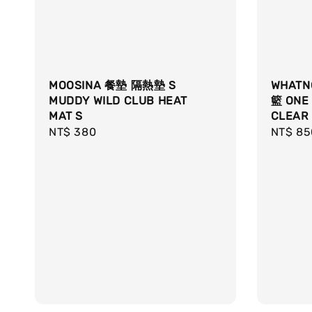
MOOSINA 餐墊 隔熱墊 S
WHAT
MUDDY WILD CLUB HEAT
籃 ONE
MAT S
CLEAR
Regular
NT$ 380
Sale
NT$ 85
price
price