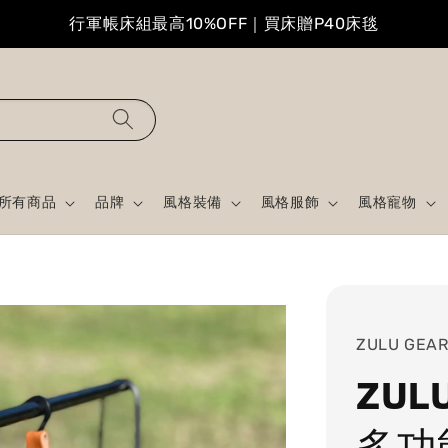
行軍帳床組最高10%OFF｜買床贈P40床毯
所有商品
品牌
風格裝備
風格服飾
風格寵物
ZULU GEA
ZUL
多功