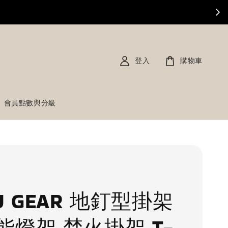
登入
購物車
會員點數與分級
R
U GEAR 地釘型掛架
能燈架 焚火掛架 T-