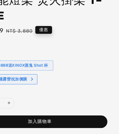
E
99
Regular
優惠
NT$ 3,880
price
88送KINOX酒鬼 Shot 杯
舒適露營枕加價購
加入購物車