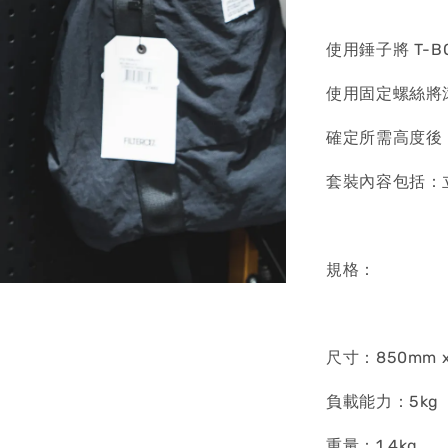
使用錘子將 T-B
使用固定螺絲將
確定所需高度後
套裝內容包括：
規格：
尺寸：850mm 
負載能力：5kg
重量：1.4kg