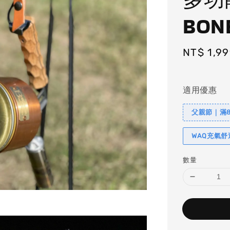
BON
Sale
NT$ 1,9
price
適用優惠
父親節｜滿88
WAQ充氣
數量