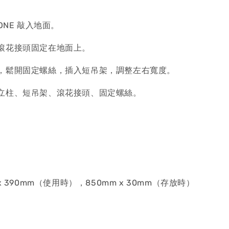
ONE 敲入地面。
滾花接頭固定在地面上。
，鬆開固定螺絲，插入短吊架，調整左右寬度。
立柱、短吊架、滾花接頭、固定螺絲。
x 390mm（使用時），850mm x 30mm（存放時）