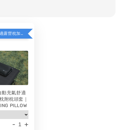
WAQ充氣舒適露營枕加價購
 自動充氣舒適
枕附枕頭套｜
ING PILLOW
-
+