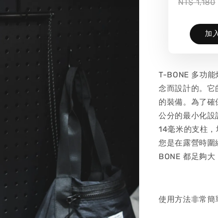
NT$ 1,180
加
T-BONE 多
念而設計的。它
的裝備。為了確保
公分的最小化設
14毫米的支柱
您是在露營時圍
BONE 都足夠
使用方法非常簡