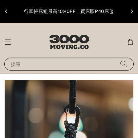
升級
行軍帳床組最高10%OFF｜買床贈P40床毯
搜尋