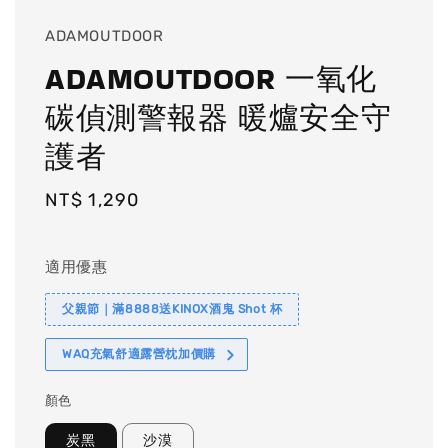
ADAMOUTDOOR
ADAMOUTDOOR 一氧化
碳偵測警報器 暖爐安全守
護者
Regular
NT$ 1,290
price
適用優惠
父親節｜滿8888送KINOX酒鬼 Shot 杯
WAQ充氣舒適露營枕加價購
顏色
炭黑
沙漠