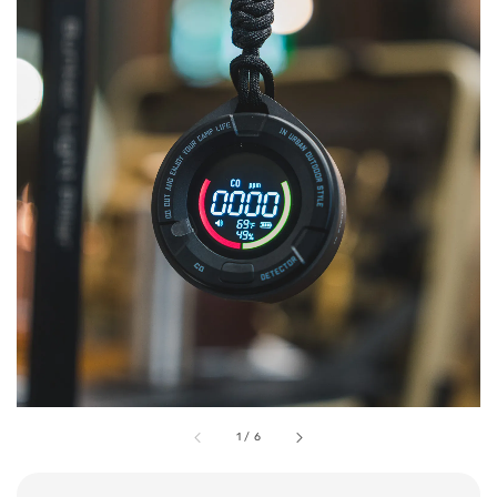
1
/
6