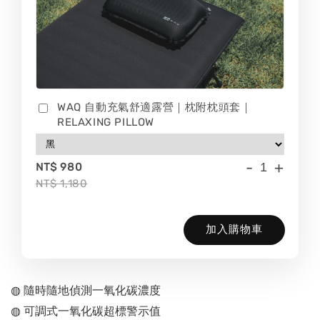
WAQ 自動充氣舒適露營｜枕附枕頭套｜
RELAXING PILLOW
-
+
NT$ 980
NT$ 1,180
加入購物車
◍ 隨時隨地偵測一氧化碳濃度
◍ 可調式一氧化碳超標警示值