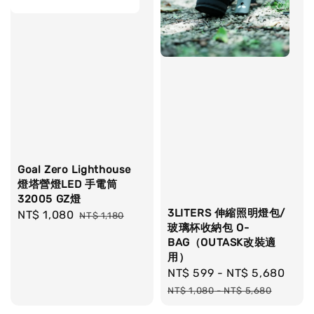
Goal Zero Lighthouse
燈塔營燈LED 手電筒
32005 GZ燈
3LITERS 伸縮照明燈包/
Sale
NT$ 1,080
Regular
NT$ 1,180
玻璃杯收納包 O-
price
price
BAG（OUTASK改裝適
用）
Sale
NT$ 599
-
NT$ 5,680
Reg
price
pric
NT$ 1,080
-
NT$ 5,680