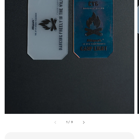
1
/
9