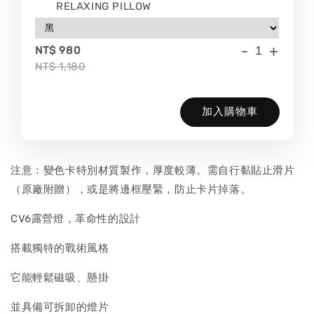
RELAXING PILLOW
-
+
NT$ 980
NT$ 1,180
加入購物車
注意：變色卡特別材質製作，厚度較薄。需自行黏貼止滑片
（原廠附贈），或是將邊框壓緊，防止卡片掉落。
CV6露營燈，革命性的設計
搭載獨特的戰術風格
它能輕鬆磁吸、懸掛
並具備可拆卸的燈片