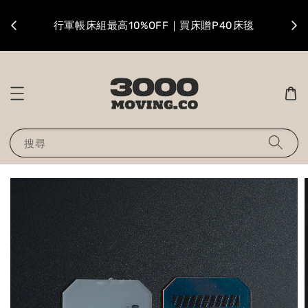
升級
行軍帳床組最高10%OFF｜買床贈P40床毯
搜尋