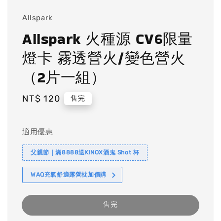
Allspark
Allspark 火種源 CV6限量
燈卡 霧透營火/變色營火
（2片一組）
Regular
NT$ 120
售完
price
適用優惠
父親節｜滿8888送KINOX酒鬼 Shot 杯
WAQ充氣舒適露營枕加價購
售完