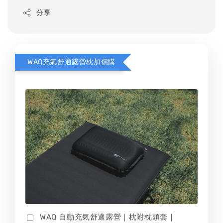
分享
WAQ充氣舒適露營枕加價購
WAQ 自動充氣舒適露營｜枕附枕頭套｜