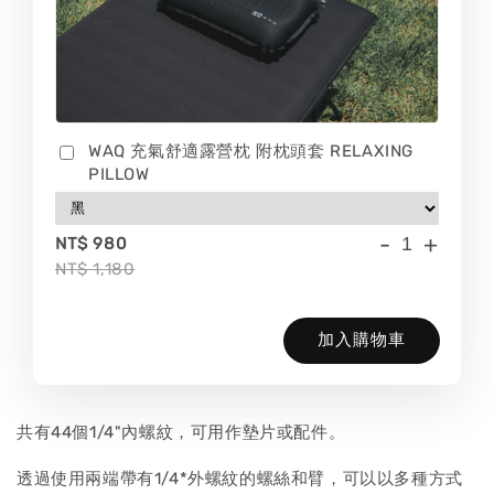
WAQ 充氣舒適露營枕 附枕頭套 RELAXING
PILLOW
-
+
NT$ 980
NT$ 1,180
加入購物車
共有44個1/4"內螺紋，可用作墊片或配件。
透過使用兩端帶有1/4*外螺紋的螺絲和臂，可以以多種方式