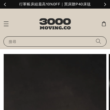
升級
行軍帳床組最高10%OFF｜買床贈P40床毯
搜尋