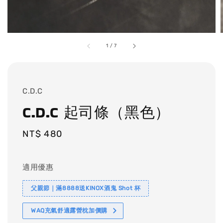
1
/
7
C.D.C
C.D.C 起司條（黑色）
Regular
NT$ 480
price
適用優惠
父親節｜滿8888送KINOX酒鬼 Shot 杯
WAQ充氣舒適露營枕加價購