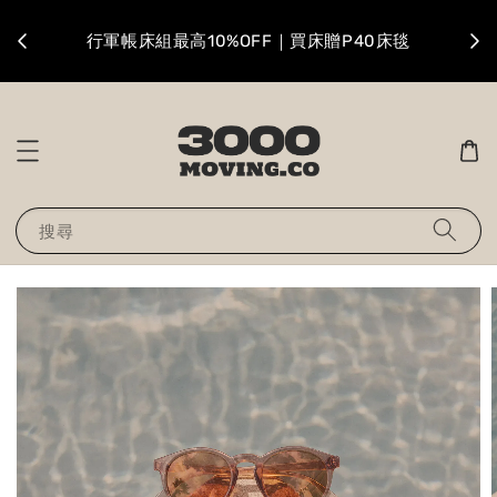
升級
行軍帳床組最高10%OFF｜買床贈P40床毯
搜尋