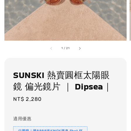
1
/
21
SUNSKI 熱賣圓框太陽眼
鏡 偏光鏡片 ｜ Dipsea｜
Regular
NT$ 2,280
price
適用優惠
父親節｜滿8888送KINOX酒鬼 Shot 杯