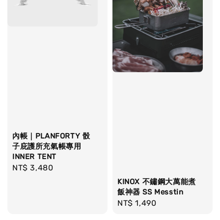
內帳｜PLANFORTY 骰
子庇護所充氣帳專用
INNER TENT
Regular
NT$ 3,480
price
KINOX 不鏽鋼大萬能煮
飯神器 SS Messtin
Regular
NT$ 1,490
price