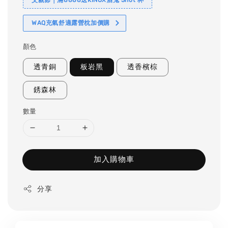
WAQ充氣舒適露營枕加價購
顏色
透青銅
板岩黑
透香檳棕
銹森林
數量
加入購物車
分享