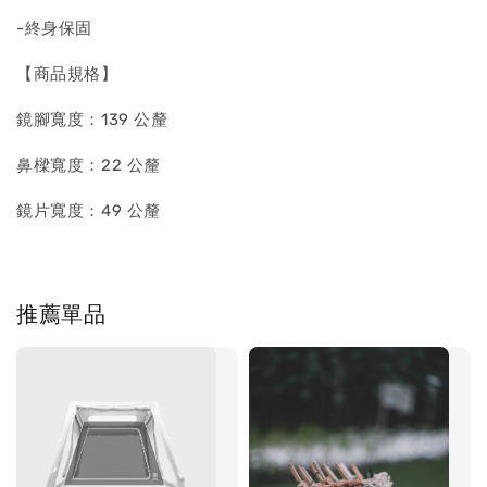
-終身保固
【商品規格】
鏡腳寬度：139 公釐
鼻樑寬度：22 公釐
鏡片寬度：49 公釐
推薦單品