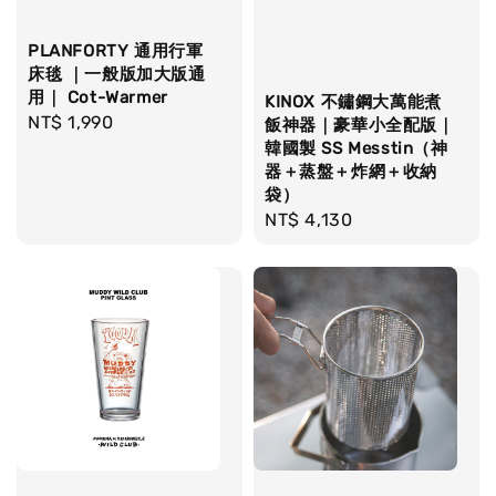
PLANFORTY 通用行軍
床毯 ｜一般版加大版通
用｜ Cot-Warmer
KINOX 不鏽鋼大萬能煮
Regular
NT$ 1,990
飯神器｜豪華小全配版｜
price
韓國製 SS Messtin（神
器＋蒸盤＋炸網＋收納
袋）
Regular
NT$ 4,130
price