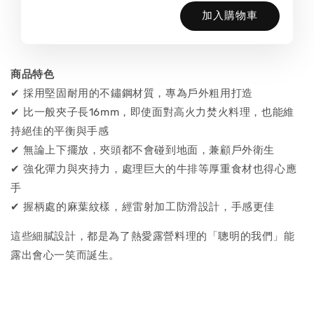
加入購物車
商品特色
✔ 採用堅固耐用的不鏽鋼材質，專為戶外粗用打造
✔ 比一般夾子長16mm，即使面對高火力焚火料理，也能維
持絕佳的平衡與手感
✔ 無論上下擺放，夾頭都不會碰到地面，兼顧戶外衛生
✔ 強化彈力與夾持力，處理巨大的牛排等厚重食材也得心應
手
✔ 握柄處的麻葉紋樣，經雷射加工防滑設計，手感更佳
這些細膩設計，都是為了熱愛露營料理的「聰明的我們」能
露出會心一笑而誕生。