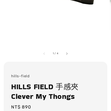
1
/
4
hills-field
HILLS FIELD 手感夾
Clever My Thongs
Regular
NT$ 890