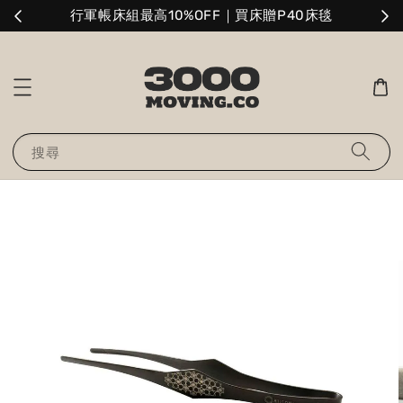
升級
行軍帳床組最高10%OFF｜買床贈P40床毯
搜尋