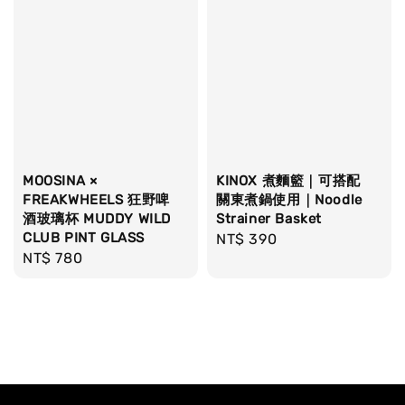
MOOSINA ×
KINOX 煮麵籃｜可搭配
FREAKWHEELS 狂野啤
關東煮鍋使用｜Noodle
酒玻璃杯 MUDDY WILD
Strainer Basket
CLUB PINT GLASS
Regular
NT$ 390
Regular
NT$ 780
price
price