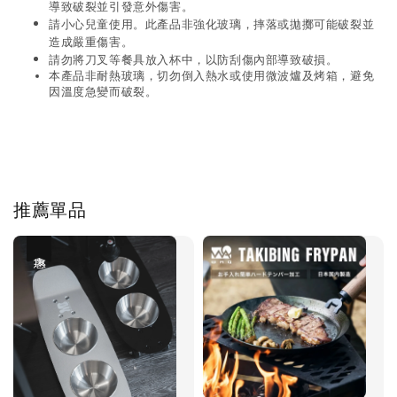
導致破裂並引發意外傷害。
請小心兒童使用。此產品非強化玻璃，摔落或拋擲可能破裂並
造成嚴重傷害。
請勿將刀叉等餐具放入杯中，以防刮傷內部導致破損。
本產品非耐熱玻璃，切勿倒入熱水或使用微波爐及烤箱，避免
因溫度急變而破裂。
推薦單品
優惠