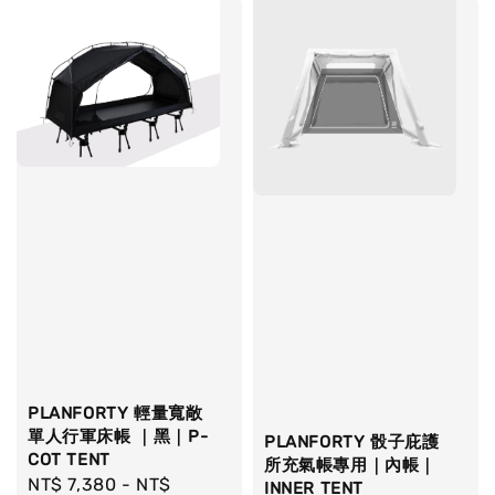
PLANFORTY 輕量寬敞
單人行軍床帳 ｜黑｜P-
PLANFORTY 骰子庇護
COT TENT
所充氣帳專用｜內帳｜
Regular
NT$ 7,380
-
NT$
INNER TENT