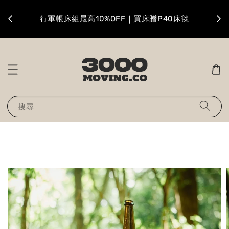
升級
行軍帳床組最高10%OFF｜買床贈P40床毯
搜尋