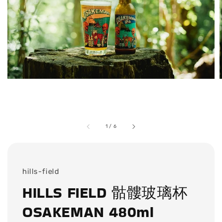
1
/
6
hills-field
HILLS FIELD 骷髏玻璃杯
OSAKEMAN 480ml