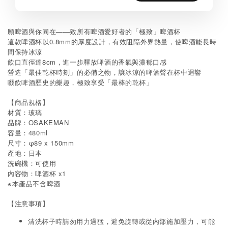
願啤酒與你同在——致所有啤酒愛好者的「極致」啤酒杯
這款啤酒杯以0.8mm的厚度設計，有效阻隔外界熱量，使啤酒能長時
間保持冰涼
飲口直徑達8cm，進一步釋放啤酒的香氣與濃郁口感
營造「最佳乾杯時刻」的必備之物，讓冰涼的啤酒聲在杯中迴響
啜飲啤酒歷史的樂趣，極致享受「最棒的乾杯」
【商品規格】
材質：玻璃
品牌：OSAKEMAN
容量：480ml
尺寸：φ89 x 150mm
產地：日本
洗碗機：可使用
內容物：啤酒杯 x1
※本產品不含啤酒
【注意事項】
清洗杯子時請勿用力過猛，避免旋轉或從內部施加壓力，可能