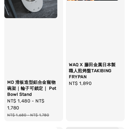
WAQ X 藤田金属日本製
職人煎烤盤TAKIBING
FRYPAN
MD 滑板造型鋁合金寵物
Regular
NT$ 1,890
碗架｜輪子可鎖定｜ Pet
price
Bowl Stand
Sale
NT$ 1,480
-
NT$
price
1,780
Regular
NT$ 1,680
-
NT$ 1,780
price