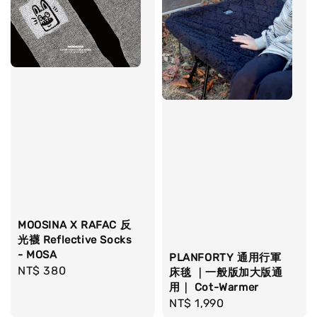
MOOSINA X RAFAC 反
光襪 Reflective Socks
- MOSA
PLANFORTY 通用行軍
Regular
NT$ 380
床毯 ｜一般版加大版通
price
用｜ Cot-Warmer
Regular
NT$ 1,990