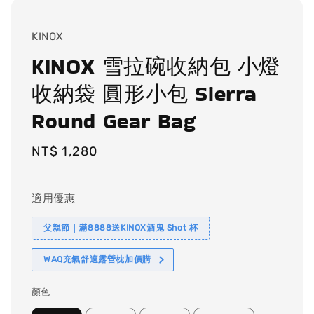
KINOX
KINOX 雪拉碗收納包 小燈
收納袋 圓形小包 Sierra
Round Gear Bag
Regular
NT$ 1,280
price
適用優惠
父親節｜滿8888送KINOX酒鬼 Shot 杯
WAQ充氣舒適露營枕加價購
顏色