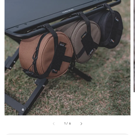
1
/
6