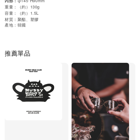
內部：
φ145*H90mm
重量：（約）130g
容量：（約）1.5L
材質：聚酯、塑膠
產地：韓國
推薦單品