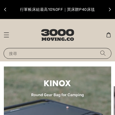
升級
行軍帳床組最高10%OFF｜買床贈P40床毯
搜尋