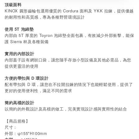
頂級面料
KINOX 圓形齒輪包選用優質的 Cordura 面料及 YKK 拉鍊，提供優越
的耐用性和高質感，專為各種野營環境設計
5T
使用
泡綿墊
5T
Toyron
內部由
厚度的
泡綿墊全面包裹，有效減少外部衝擊，能保
Sierra
護
杯及各種裝備
實用的內部設計
內部蓋子設有網狀口袋，讓您隨手存放小型設備及其他必需品，為您
提供更靈活的使用
方便的帶扣與 D 環設計
配有帶扣與 D 環，讓您在不拉開拉鍊的情況下也能輕鬆使用，提供了
更好的使用便利性，滿足不同的需求
簡約高檔的設計
以簡約的外觀設計及高檔的做工，完美實現設計感與實用性的結合
【商品規格】
尺寸：
外部：φ155*H100mm