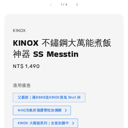
1
/
6
KINOX
KINOX 不鏽鋼大萬能煮飯
神器 SS Messtin
Regular
NT$ 1,490
price
適用優惠
父親節｜滿8888送KINOX酒鬼 Shot 杯
WAQ充氣舒適露營枕加價購
KINOX 大萬能系列｜全套加購中