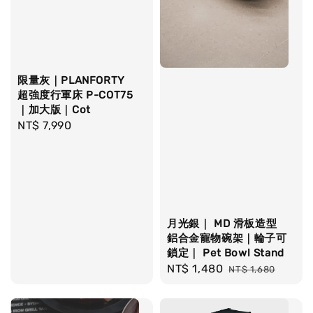
限量灰｜PLANFORTY
超強度行軍床 P-COT75
｜加大版｜Cot
Regular
NT$ 7,990
price
月光銀｜ MD 滑板造型
鋁合金寵物碗架｜輪子可
鎖定｜ Pet Bowl Stand
Sale
NT$ 1,480
Regular
NT$ 1,680
price
price