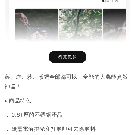
瀏覽全部
瀏覽更多
蒸、炸、炒、煮鍋全部都可以，全能的大萬能煮飯
炸網｜KIN
烤盤｜KINOX 不
神器！
鏽鋼大萬
鏽鋼大萬能煮飯
神器配件
KINOX 大萬能收
神器配件
Stainless 
納袋 燈袋 韓國
▸ 商品特色
Stainless Steel
Frying Ra
製 Basket Gear
Grill Plate
Bag
． 0.8T厚的不銹鋼產品
-
NT$ 990
． 無需電解拋光和打磨即可去除磨料
-
+
-
+
NT$ 1,050
NT$ 1,280