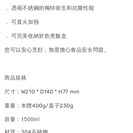
． 憑藉不銹鋼的獨特衛生和抗菌性能
． 可直火加熱
加入購物車
． 可完美收納於炊煮飯盒
您可以安心烹飪，無需擔心食品安全問題。
商品規格
尺寸：W210 * D140 * H77 mm
重量：本體400g/蓋子230g
1500ml
容量：
材質：304不鏽鋼