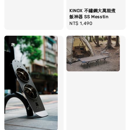
KINOX 不鏽鋼大萬能煮
飯神器 SS Messtin
Regular
NT$ 1,490
price
優惠