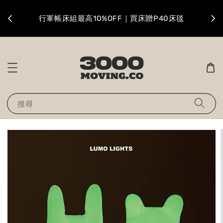
升級
行軍帳床組最高10%OFF｜買床贈P40床毯
搜尋