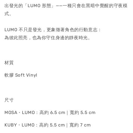
出發光的「LUMO 形態」——一種只會在黑暗中覺醒的守夜模
式。
LUMO 不只是發光，更象徵著角色的行動意志：
為彼此照亮，也為你守住身邊的靜夜時光。
材質
軟膠 Soft Vinyl
尺寸
MOSA・LUMO：高約 6.5 cm｜寬約 5.5 cm
KUBY・LUMO：高約 5.5 cm｜寬約 7 cm