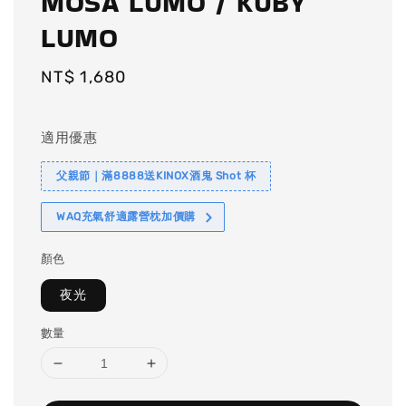
MOSA LUMO / KUBY
LUMO
Regular
NT$ 1,680
price
適用優惠
父親節｜滿8888送KINOX酒鬼 Shot 杯
WAQ充氣舒適露營枕加價購
顏色
夜光
數量