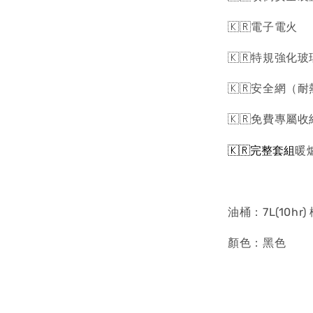
🇰🇷電子電火
🇰🇷特規強化
🇰🇷安全網（耐
🇰🇷免費專屬
🇰🇷完整套組
暖
油桶：7L(10hr)
顏色：黑色