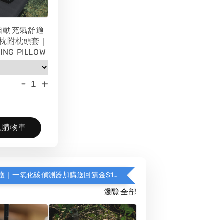
 自動充氣舒適
枕附枕頭套｜
ING PILLOW
-
+
入購物車
暖爐安全防護｜一氧化碳偵測器加購送回饋金$100
瀏覽全部