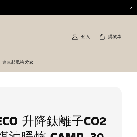
登入
購物車
會員點數與分級
ECO 升降鈦離子CO2
煤油暖爐 CAMP-30