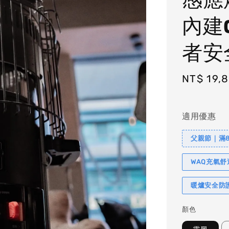
內建
者安
Sale
NT$ 19,
price
適用優惠
父親節｜滿88
WAQ充氣
暖爐安全防
顏色