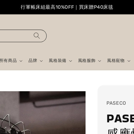
行軍帳床組最高10%OFF｜買床贈P40床毯
所有商品
品牌
風格裝備
風格服飾
風格寵物
PASECO
PAS
感應