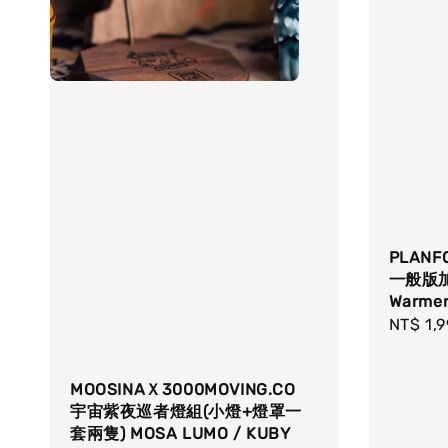
PLAN
一般版加
Warme
Regula
NT$ 1,
price
MOOSINAＸ3000MOVING.CO
宇宙紫夜巡者燈組(小燈+燈罩一
套兩隻) MOSA LUMO / KUBY