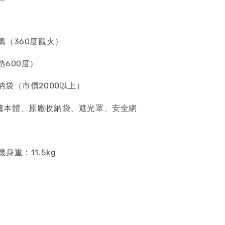
玻璃（360度觀火）
熱600度）
收納袋（市價2000以上）
爐本體、原廠收納袋、遮光罩、安全網
 機身重：11.5kg