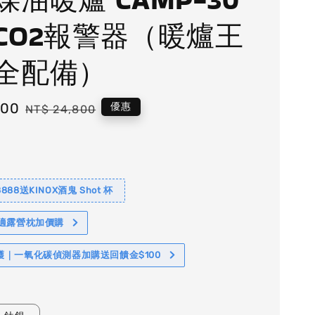
CO2報警器（暖爐王
全配備）
800
Regular
優惠
NT$ 24,800
price
88送KINOX酒鬼 Shot 杯
舒適露營枕加價購
護｜一氧化碳偵測器加購送回饋金$100