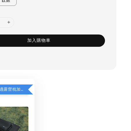
鈦銀
加入購物車
WAQ充氣舒適露營枕加價購