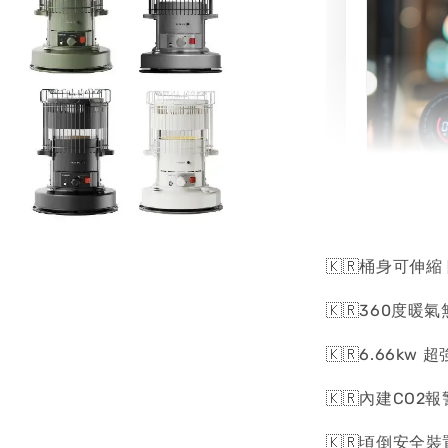
ADAM
氧化碳
🇰🇷桶身可伸縮
暖爐安
🇰🇷360度暖
NT$ 1,290
🇰🇷6.66k
🇰🇷內建CO2
🇰🇷頃倒安全裝