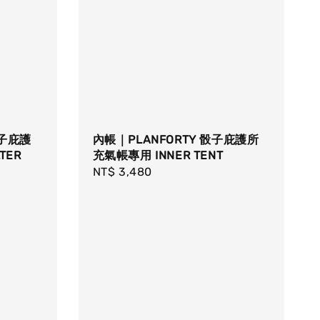
內帳｜PLANFORTY 骰子庇護所
骰子庇護
充氣帳專用 INNER TENT
TER
Regular
NT$ 3,480
price