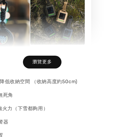
CARGO 軍事一氧化
碳 溫濕度偵測器
瀏覽更多
OUTDOOR 一
偵測警報器
 降低收納空間 （收納高度約50cm)
全守護者
氣無死角
-
+
-
+
NT$ 1,680
w 超強火力（下雪都夠用）
報警器
加入購物車
置